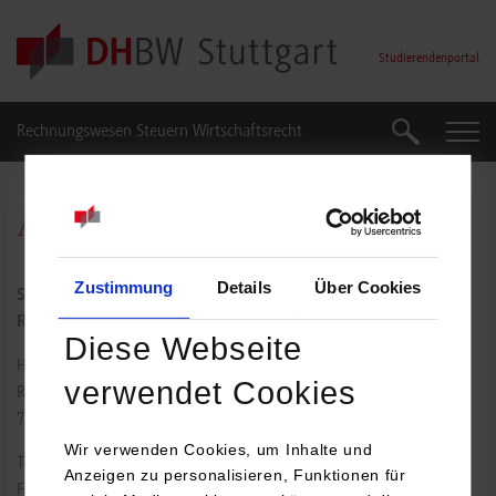
Skip to main content
Studierendenportal
Rechnungswesen Steuern Wirtschaftsrecht
Suche
Suche
Anja Geib
Zustimmung
Details
Über Cookies
Studiengangssekretariat im Studienzentrum
Rechnungswesen Steuern Wirtschaftsrecht (RSW)
Diese Webseite
Herdweg 21
verwendet Cookies
Raum: 106
70174
Stuttgart
Wir verwenden Cookies, um Inhalte und
Tel.:
0711/1849-791
Anzeigen zu personalisieren, Funktionen für
Fax: 0711/1849-644