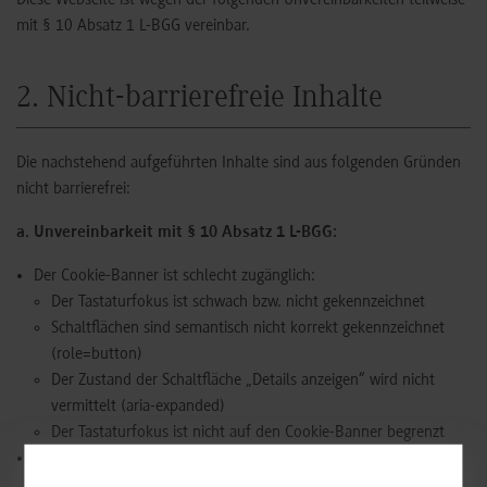
Diese Webseite ist wegen der folgenden Unvereinbarkeiten teilweise
mit § 10 Absatz 1 L-BGG vereinbar.
2. Nicht-barrierefreie Inhalte
Die nachstehend aufgeführten Inhalte sind aus folgenden Gründen
nicht barrierefrei:
a. Unvereinbarkeit mit § 10 Absatz 1 L-BGG:
Der Cookie-Banner ist schlecht zugänglich:
Der Tastaturfokus ist schwach bzw. nicht gekennzeichnet
Schaltflächen sind semantisch nicht korrekt gekennzeichnet
(role=button)
Der Zustand der Schaltfläche „Details anzeigen“ wird nicht
vermittelt (aria-expanded)
Der Tastaturfokus ist nicht auf den Cookie-Banner begrenzt
Inhalte in Gebärdensprache werden nicht angeboten. Auch
Informationen zur Navigation in Leichter Sprache müssen noch