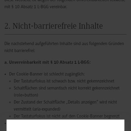
Diese Webseite ist wegen der folgenden Unvereinbarkeiten teilweise
mit § 10 Absatz 1 L-BGG vereinbar.
2. Nicht-barrierefreie Inhalte
Die nachstehend aufgeführten Inhalte sind aus folgenden Gründen
nicht barrierefrei:
a. Unvereinbarkeit mit § 10 Absatz 1 L-BGG:
Der Cookie-Banner ist schlecht zugänglich:
Der Tastaturfokus ist schwach bzw. nicht gekennzeichnet
Schaltflächen sind semantisch nicht korrekt gekennzeichnet
(role=button)
Der Zustand der Schaltfläche „Details anzeigen“ wird nicht
vermittelt (aria-expanded)
Der Tastaturfokus ist nicht auf den Cookie-Banner begrenzt
Inhalte in Gebärdensprache werden nicht angeboten. Auch
Informationen zur Navigation in Leichter Sprache müssen noch