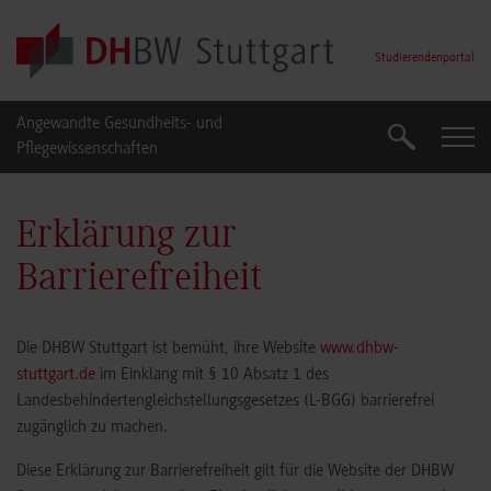
Skip to main content
Studierendenportal
Angewandte Gesundheits- und
Suche
Suche
Pflegewissenschaften
Erklärung zur
Barrierefreiheit
Die DHBW Stuttgart ist bemüht, ihre Website
www.dhbw-
stuttgart.de
im Einklang mit § 10 Absatz 1 des
Landesbehindertengleichstellungsgesetzes (L-BGG) barrierefrei
zugänglich zu machen.
Diese Erklärung zur Barrierefreiheit gilt für die Website der DHBW