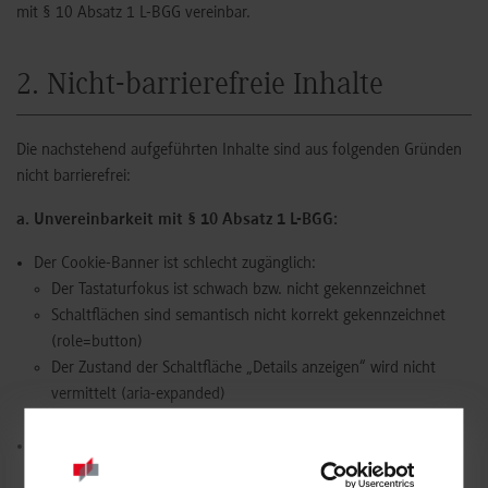
mit § 10 Absatz 1 L-BGG vereinbar.
2. Nicht-barrierefreie Inhalte
Die nachstehend aufgeführten Inhalte sind aus folgenden Gründen
nicht barrierefrei:
a. Unvereinbarkeit mit § 10 Absatz 1 L-BGG:
Der Cookie-Banner ist schlecht zugänglich:
Der Tastaturfokus ist schwach bzw. nicht gekennzeichnet
Schaltflächen sind semantisch nicht korrekt gekennzeichnet
(role=button)
Der Zustand der Schaltfläche „Details anzeigen“ wird nicht
vermittelt (aria-expanded)
Der Tastaturfokus ist nicht auf den Cookie-Banner begrenzt
Inhalte in Gebärdensprache werden nicht angeboten. Auch
Informationen zur Navigation in Leichter Sprache müssen noch