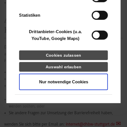
Keine.
der Dienste gesammelt haben.
Statistiken
4. Rückmeldung und
Kontaktangabe
Drittanbieter-Cookies (u.a.
YouTube, Google Maps)
Die DHBW Stuttgart arbeitet daran, die bestehenden Barrieren
abzuschaffen.
Cookies zulassen
Falls
Auswahl erlauben
Sie bei der Verwendung der Webseite auf Barrieren stoßen,
Inhalte schwer zugänglich sind,
Nur notwendige Cookies
Inhalte, die die allgemeinen Empfehlungen für Barrierefreiheit
verletzen oder nicht konform mit WCAG sind, oder
Inhalte unklar sind und anders ausgedrückt oder formuliert
werden sollten, oder
Sie andere Fragen zur Umsetzung der Barrierefreiheit haben,
wenden Sie sich bitte per Email an:
internet@dhbw-stuttgart.de