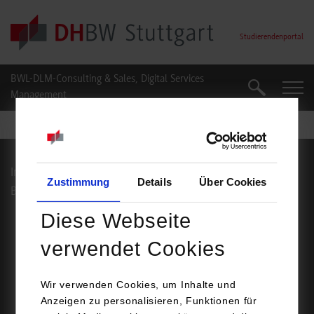
Skip to main content
Studierendenportal
BWL-DLM-Consulting & Sales, Digital Services
Suche
Suche
Management
Impressum
Datenschutz
Zustimmung
Details
Über Cookies
Barrierefreiheit
Service
Diese Webseite
Footer Meta Navigation
verwendet Cookies
© Duale Hochschule Baden-Württemberg Stuttgart
Wir verwenden Cookies, um Inhalte und
Anzeigen zu personalisieren, Funktionen für