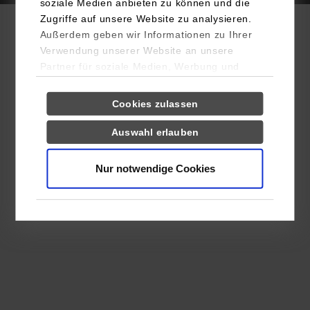
soziale Medien anbieten zu können und die
Zugriffe auf unsere Website zu analysieren.
Außerdem geben wir Informationen zu Ihrer
Verwendung unserer Website an unsere
Partner für soziale Medien, Werbung und
Analysen weiter. Unsere Partner (u.a.
Einwilligungsauswahl
Notwendig
YouTube, Google Maps) führen diese
Cookies zulassen
Informationen möglicherweise mit weiteren
Daten zusammen, die Sie ihnen bereitgestellt
Auswahl erlauben
Präferenzen
haben oder die sie im Rahmen Ihrer Nutzung
der Dienste gesammelt haben.
Nur notwendige Cookies
Statistiken
Drittanbieter-Cookies (u.a.
YouTube, Google Maps)