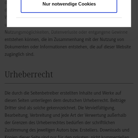
der Website oder die Richtigkeit der Inhalte oder die Erreichbarkeit
Nur notwendige Cookies
der Website wird ausgeschlossen. Die Duale Hochschule Baden-
Württemberg Stuttgart haftet daher nicht für konkrete, mittelbare
und unmittelbare Schäden oder Schäden, die durch fehlende
Nutzungsmöglichkeiten, Datenverluste oder entgangene Gewinne
entstehen können, die im Zusammenhang mit der Nutzung von
Dokumenten oder Informationen entstehen, die auf dieser Website
zugänglich sind.
Urheberrecht
Die durch die Seitenbetreiber erstellten Inhalte und Werke auf
diesen Seiten unterliegen dem deutschen Urheberrecht. Beiträge
Dritter sind als solche gekennzeichnet. Die Vervielfältigung,
Bearbeitung, Verbreitung und jede Art der Verwertung außerhalb
der Grenzen des Urheberrechtes bedürfen der schriftlichen
Zustimmung des jeweiligen Autors bzw. Erstellers. Downloads und
Kopien dieser Seite sind nur für den privaten, nicht kommerziellen