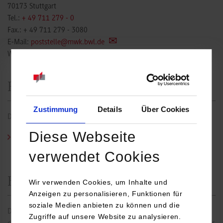
70173 Stuttgart
Tel.:
+ 49 711 279 - 0
Fax.: + 49 711 279 - 3080
E-Mail:
poststelle@mwk.bwl.de
Website:
https://mwk.baden-wuerttemberg.de
Redaktionelle Verantwortlichkeit
Zustimmung
Details
Über Cookies
Die redaktionelle Verantwortlichkeit für die Inhalte liegt bei:
Diese Webseite
Prof. Dr. Friedrich Augenstein
/ Tel.:
0711/1849-4592
/ E-Mail:
friedrich.augenstein@dhbw-stuttgart.de
verwendet Cookies
Haftungsausschluss
Wir verwenden Cookies, um Inhalte und
Anzeigen zu personalisieren, Funktionen für
soziale Medien anbieten zu können und die
Die Inhalte dieser Seiten wurden mit größter Sorgfalt erstellt. Für
Zugriffe auf unsere Website zu analysieren.