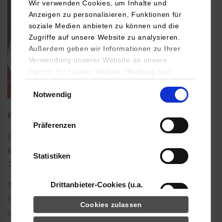
Wir verwenden Cookies, um Inhalte und
Anzeigen zu personalisieren, Funktionen für
soziale Medien anbieten zu können und die
Zugriffe auf unsere Website zu analysieren.
Außerdem geben wir Informationen zu Ihrer
Verwendung unserer Website an unsere
Partner für soziale Medien, Werbung und
Analysen weiter. Unsere Partner (u.a.
Einwilligungsauswahl
Notwendig
YouTube, Google Maps) führen diese
Informationen möglicherweise mit weiteren
Professor für Elektrotechnik und Informationstechnik
Daten zusammen, die Sie ihnen bereitgestellt
Präferenzen
haben oder die sie im Rahmen Ihrer Nutzung
Florianstraße 15
der Dienste gesammelt haben.
Raum: 119
Statistiken
72160
Horb am Neckar
Drittanbieter-Cookies (u.a.
Tel.:
07451/521-171
YouTube, Google Maps)
Fax: 07451/521-111
Cookies zulassen
c.zender@hb.dhbw-stuttgart.de