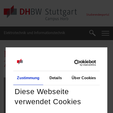
Skip to main content
Studierendenportal
Elektrotechnik und Informationstechnik
Suche
Suche
Prof. Dr.-Ing. Christoph
Zender
Zustimmung
Details
Über Cookies
Diese Webseite
verwendet Cookies