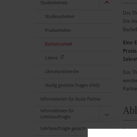
Studienbetrieb
Des Th
Studienarbeiten
Die An
Bachel
Praxisarbeiten
Eine 
(aktuell)
Bachelorarbeit
Praxi
Labore
Sekre
Literaturrecherche
Das Th
werden
Häufig gestellte Fragen (FAQ)
Partne
Informationen für Duale Partner
Abl
Informationen für
Lehrbeauftragte
Lehrbeauftragte gesucht
Es kan