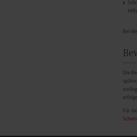
Schr
Hilf
Bei de
Be
Die Be
spätes
vorlie
erfolg
Für da
Schem