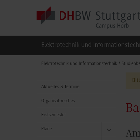
Skip to main content
Elektrotechnik und Informationstech
You are here:
Elektrotechnik und Informationstechnik
Studienbe
Bit
Aktuelles & Termine
Organisatorisches
Ba
Erstsemester
Pläne
Anm