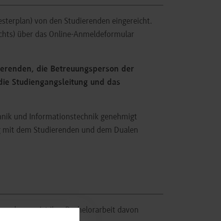
esterplan) von den Studierenden eingereicht.
echts) über das Online-Anmeldeformular
ierenden, die Betreuungsperson der
 die Studiengangsleitung und das
nik und Informationstechnik genehmigt
ng mit dem Studierenden und dem Dualen
ranlassen. Ist Ihre Bachelorarbeit davon