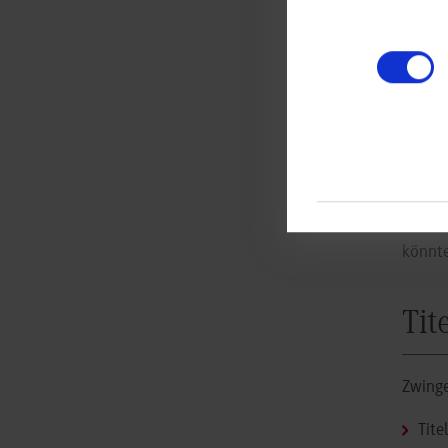
Lei
Weit
Bitte 
Ihre E
die Au
Beim 2
Bachel
könnt
Tit
Zwing
Tite