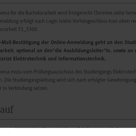
ema für die Bachelorarbeit wird fristgerecht (Termine siehe Sem
meldung erfolgt nach Login (siehe Vorhängeschloss-Icon oben r
orarbeit T3_3300.
E-Mail-Bestätigung der Online-Anmeldung geht an den Stud
sarbeit, optional an den*die Ausbildungsleiter*in, sowie an
tariat Elektrotechnik und Informationstechnik.
ema muss vom Prüfungsausschuss des Studiengangs Elektrotech
. Die Studiengangsleitung wird sich nach erfolgter Genehmigu
r in Verbindung setzen.
auf
n vorkommen, dass Firmen in dieser Zeit Betriebsschließungen ve