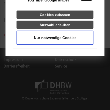
YouTube, Google Maps)
Erreichbarkeit: Montag bis Donnerstag von 9:00 bis 12:30 Uhr
Cookies zulassen
Hier finden Sie uns
Auswahl erlauben
Lageplan Herdweg 20
Nur notwendige Cookies
Impressum
Datenschutz
Barrierefreiheit
Service
Footer Meta Navigation
© Duale Hochschule Baden-Württemberg Stuttgart