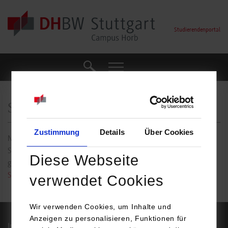
Skip to main content
Studierendenportal
Daten-Studierendenportale
Suche
Suche
Skriptenservice
Zustimmung
Details
Über Cookies
Nutzen Sie zur Vervielfältigung von Skripten bitte den Skripten-
Service von Schwabenprint. Fragen zum Service beantwortet Ihnen
Diese Webseite
gerne Ihre Studierendenvertretung sowie die
FAQ Skriptenservice
Schwabenprint.
verwendet Cookies
Wir verwenden Cookies, um Inhalte und
Anzeigen zu personalisieren, Funktionen für
Impressum
Datenschutz