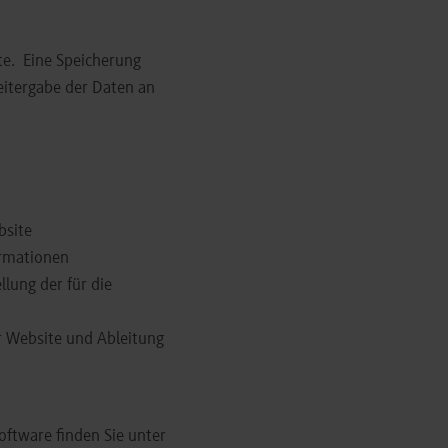
te. Eine Speicherung
eitergabe der Daten an
bsite
ormationen
llung der für die
r Website und Ableitung
ftware finden Sie unter