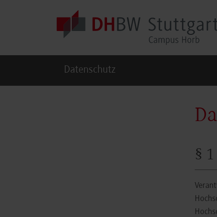
Skip to main content
Datenschutz
Da
§ 1
Verant
Hochsc
Hochs