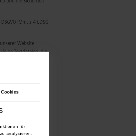
eb und die Sicherheit
 e DSGVO i.V.m. § 4 LDSG
 unserer Website
kleine Textdateien, die
gespeichert werden und
mte Informationen
 Ihren Computer
ndlicher und effektiver
 Cookies
fende Browser auch nach
s
, setzen wir technisch
nktionen für
zu analysieren.
ttelt: