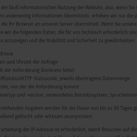
i der bloß informatorischen Nutzung der Website, also, wenn Sie s
ns anderweitig Informationen übermitteln, erheben wir nur die
 die Ihr Browser an unseren Server übermittelt. Wenn Sie unsere
n wir die folgenden Daten, die für uns technisch erforderlich si
e anzuzeigen und die Stabilität und Sicherheit zu gewährleisten:
dresse
um und Uhrzeit der Anfrage
lt der Anforderung (konkrete Seite)
iffsstatus/HTTP-Statuscode, jeweils übertragene Datenmenge
site, von der die Anforderung kommt
sertyp und -version, verwendetes Betriebssystem, Spracheinste
rstehenden Angaben werden für die Dauer von bis zu 30 Tagen g
ießend gelöscht oder wirksam anonymisiert.
rarbeitung der IP-Adresse ist erforderlich, damit Besucher auf di