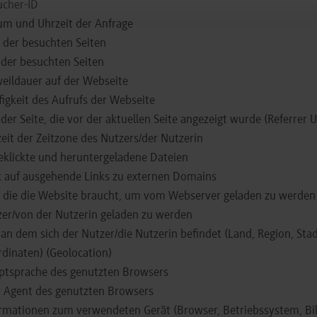
ucher-ID
um und Uhrzeit der Anfrage
e der besuchten Seiten
der besuchten Seiten
eildauer auf der Webseite
igkeit des Aufrufs der Webseite
der Seite, die vor der aktuellen Seite angezeigt wurde (Referrer 
eit der Zeitzone des Nutzers/der Nutzerin
klickte und heruntergeladene Dateien
k auf ausgehende Links zu externen Domains
, die die Website braucht, um vom Webserver geladen zu werde
er/von der Nutzerin geladen zu werden
 an dem sich der Nutzer/die Nutzerin befindet (Land, Region, Sta
dinaten) (Geolocation)
ptsprache des genutzten Browsers
 Agent des genutzten Browsers
rmationen zum verwendeten Gerät (Browser, Betriebssystem, Bi