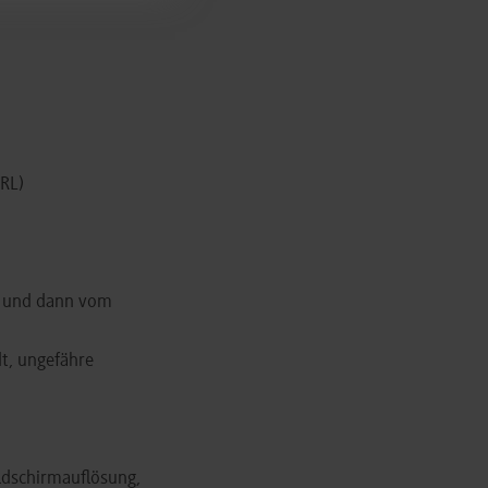
URL)
n und dann vom
dt, ungefähre
ldschirmauflösung,