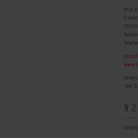
Prof. 
Friedr
70174 
Telef
Telefa
posts
www.d
Unsere
"der D
§ 2
Unsere