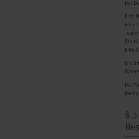
Der Da
Prof. 
Friedr
Telefo
Fax +
E-Mail
Ein Em
Datens
Die Ve
Meinun
§ 3
Bes