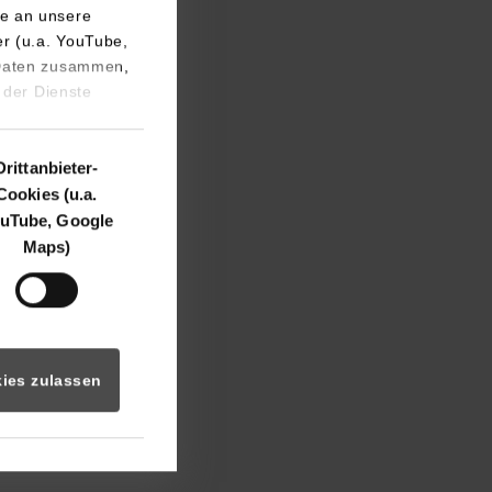
e an unsere
er (u.a. YouTube,
 Daten zusammen,
 der Dienste
 nicht zur Erstellung
Drittanbieter-
Cookies (u.a.
nter Verwendung von
uTube, Google
ndeshochschulgesetz
Maps)
atomo (ehemals PIWIK)
illigung. Die
ies gesetzt werden.
ies zulassen
ter Einwilligung