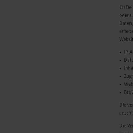
(1) Be
oder u
Daten,
erhebe
Websit
IP-A
Dat
Inha
Zugr
Web
Brow
Die vo
anschl
Die Ve