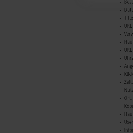
Bes
Dat
Titl
URL 
Verw
Häuf
URL 
Uhrz
Ange
Klic
Zeit
Nutz
Ort,
Koor
Hau
User
Info