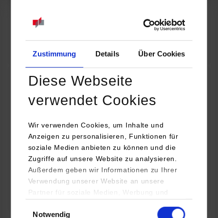
07.09.2026
18:00 Uhr
Online INDIS-Infoveranstaltung für Studierende
Zum Event
Zustimmung
Details
Über Cookies
Diese Webseite
Technologietag: Clean Urban Transportation –
verwendet Cookies
nachhaltige Mobilität im (sub)urbanen Umfeld
Wir verwenden Cookies, um Inhalte und
16.09.2026 - 17.09.2026
Anzeigen zu personalisieren, Funktionen für
soziale Medien anbieten zu können und die
Im Mittelpunkt stehen elektrische Antriebe, moderne
Zugriffe auf unsere Website zu analysieren.
Batterietechnologien und innovative Fahrzeugkonzepte für
Außerdem geben wir Informationen zu Ihrer
nachhaltige Mobilität in Stadt und…
Verwendung unserer Website an unsere
Partner für soziale Medien, Werbung und
Zum Event
Analysen weiter. Unsere Partner (u.a.
Einwilligungsauswahl
Notwendig
YouTube, Google Maps) führen diese