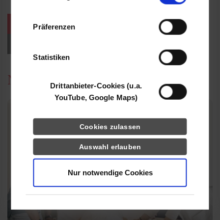
Informationen möglicherweise mit weiteren
Daten zusammen, die Sie ihnen bereitgestellt
weitere Veranstaltungen / Termine
Präferenzen
haben oder die sie im Rahmen Ihrer Nutzung
der Dienste gesammelt haben.
Events für Studieninteressierte
Statistiken
News
Drittanbieter-Cookies (u.a.
YouTube, Google Maps)
Cookies zulassen
Auswahl erlauben
Nur notwendige Cookies