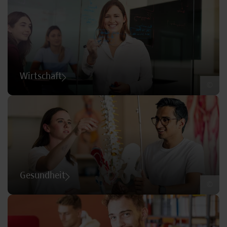
Wirtschaft
©
Gesundheit
©