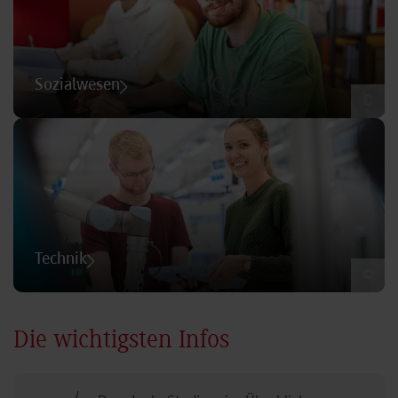
Sozialwesen
©
Technik
©
Die wichtigsten Infos