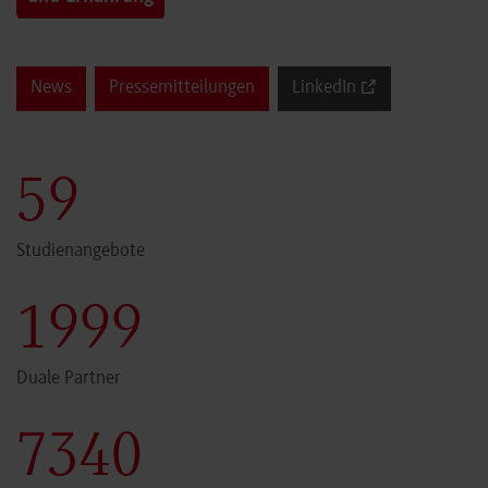
News
Pressemitteilungen
LinkedIn
60
Studienangebote
2000
Duale Partner
7341