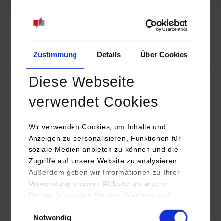
07.09.2026
18:00 Uhr
Online INDIS-Infoveranstaltung für Studierende
Zum Event
Zustimmung
Details
Über Cookies
Diese Webseite
Technologietag: Clean Urban Transportation –
verwendet Cookies
nachhaltige Mobilität im (sub)urbanen Umfeld
Wir verwenden Cookies, um Inhalte und
16.09.2026 - 17.09.2026
Anzeigen zu personalisieren, Funktionen für
soziale Medien anbieten zu können und die
Im Mittelpunkt stehen elektrische Antriebe, moderne
Zugriffe auf unsere Website zu analysieren.
Batterietechnologien und innovative Fahrzeugkonzepte für
Außerdem geben wir Informationen zu Ihrer
nachhaltige Mobilität in Stadt und…
Verwendung unserer Website an unsere
Partner für soziale Medien, Werbung und
Zum Event
Analysen weiter. Unsere Partner (u.a.
Einwilligungsauswahl
Notwendig
YouTube, Google Maps) führen diese