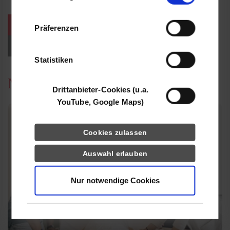
Informationen möglicherweise mit weiteren
Daten zusammen, die Sie ihnen bereitgestellt
weitere Veranstaltungen / Termine
Präferenzen
haben oder die sie im Rahmen Ihrer Nutzung
der Dienste gesammelt haben.
Events für Studieninteressierte
Statistiken
News
Drittanbieter-Cookies (u.a.
YouTube, Google Maps)
Cookies zulassen
Auswahl erlauben
Nur notwendige Cookies