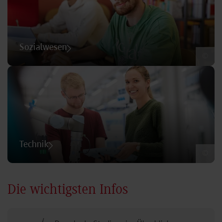
Sozialwesen
©
Technik
©
Die wichtigsten Infos