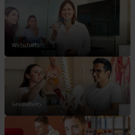
Wirtschaft
©
Gesundheit
©