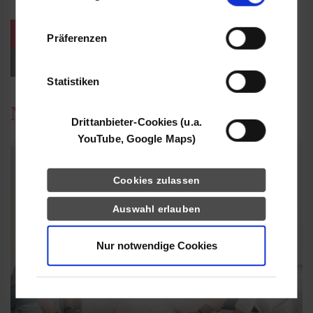
Informationen möglicherweise mit weiteren
Daten zusammen, die Sie ihnen bereitgestellt
weitere Veranstaltungen / Termine
Präferenzen
haben oder die sie im Rahmen Ihrer Nutzung
der Dienste gesammelt haben.
Events für Studieninteressierte
Statistiken
News
Drittanbieter-Cookies (u.a.
YouTube, Google Maps)
Cookies zulassen
Auswahl erlauben
Nur notwendige Cookies