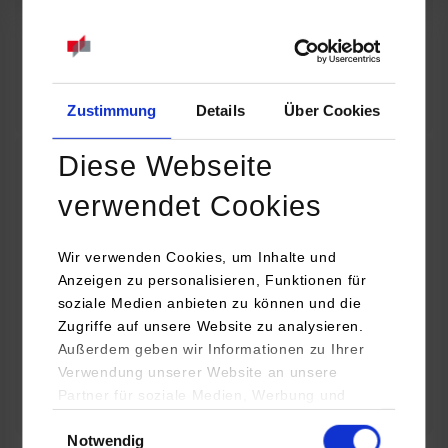
07.09.2026
18:00 Uhr
Online INDIS-Infoveranstaltung für Studierende
Zum Event
Zustimmung
Details
Über Cookies
Diese Webseite
Technologietag: Clean Urban Transportation –
verwendet Cookies
nachhaltige Mobilität im (sub)urbanen Umfeld
Wir verwenden Cookies, um Inhalte und
16.09.2026 - 17.09.2026
Anzeigen zu personalisieren, Funktionen für
soziale Medien anbieten zu können und die
Im Mittelpunkt stehen elektrische Antriebe, moderne
Zugriffe auf unsere Website zu analysieren.
Batterietechnologien und innovative Fahrzeugkonzepte für
Außerdem geben wir Informationen zu Ihrer
nachhaltige Mobilität in Stadt und…
Verwendung unserer Website an unsere
Partner für soziale Medien, Werbung und
Zum Event
Analysen weiter. Unsere Partner (u.a.
Einwilligungsauswahl
Notwendig
YouTube, Google Maps) führen diese