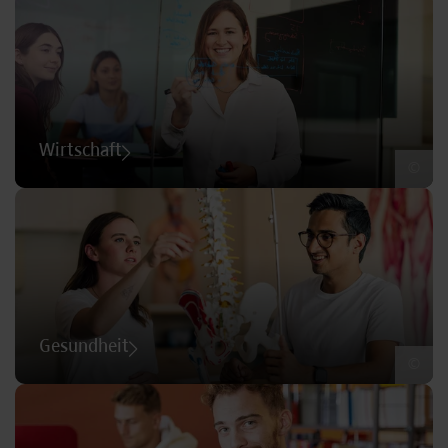
Wirtschaft
©
Gesundheit
©