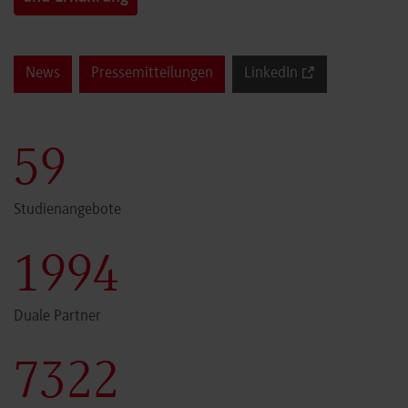
News
Pressemitteilungen
LinkedIn
60
Studienangebote
2000
Duale Partner
7341