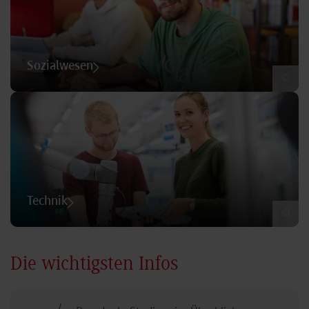
Sozialwesen
©
Technik
©
Die wichtigsten Infos