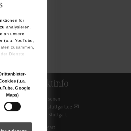
s
tgart.de
nktionen für
zu analysieren.
e an unsere
er (u.a. YouTube,
 Daten zusammen,
 der Dienste
Drittanbieter-
Cookies (u.a.
Kontaktinfo
uTube, Google
Maps)
Ansprechpersonen
info@dhbw-stuttgart.de
Standorte in Stuttgart
DHBW Stuttgart
ies zulassen