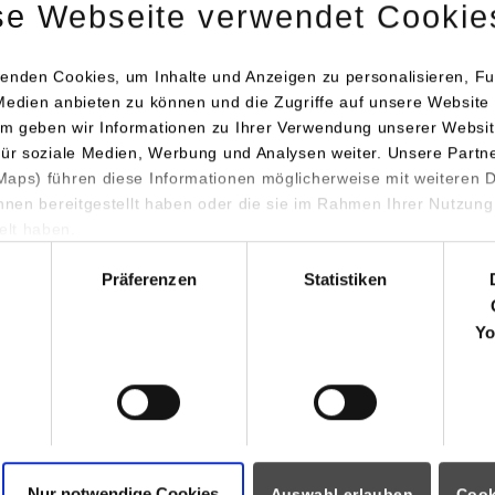
se Webseite verwendet Cookie
Tel.:
0711/1849-4729
alexander.brandt@dhbw-stut
enden Cookies, um Inhalte und Anzeigen zu personalisieren, Fu
Medien anbieten zu können und die Zugriffe auf unsere Website 
m geben wir Informationen zu Ihrer Verwendung unserer Websit
für soziale Medien, Werbung und Analysen weiter. Unsere Partn
aps) führen diese Informationen möglicherweise mit weiteren
ihnen bereitgestellt haben oder die sie im Rahmen Ihrer Nutzung
lt haben.
hl
Präferenzen
Statistiken
ormationen für
Portale
Yo
Studierendenportale
ninteressierte
moodle
rende
Dualis
Partner
Intranet / Sharepoint
ozierende
Nur notwendige Cookies
Auswahl erlauben
Cook