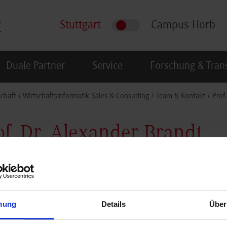
Stuttgart
Campus Horb
Duale Partner
Service
Forschung & Tran
schaft
Wirtschaftsinformatik-Sales & Consulting
Team & Kontakt
Prof
of. Dr. Alexander Brandt
Professur für Data Scienc
Rotebühlplatz 41
Raum: 3.05
mung
Details
Über
70178
Stuttgart