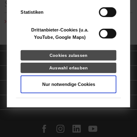
der Dienste gesammelt haben.
Studiengangssekretariat
Statistiken
Tanja Schenck
/ Tel.:
0711/1849-4575
/ E-Mail:
tanja.schenck@dhbw-stuttgart.de
Drittanbieter-Cookies (u.a.
YouTube, Google Maps)
Cookies zulassen
Quicklinks
Auswahl erlauben
Informationen für
Nur notwendige Cookies
Portale
Kontaktinfo
facebook
instagram
linkedin
youtube