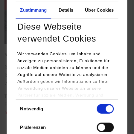
Zustimmung
Details
Über Cookies
Diese Webseite
verwendet Cookies
Wir verwenden Cookies, um Inhalte und
Studiengangsleiter Wirtschaftsinformatik
Anzeigen zu personalisieren, Funktionen für
soziale Medien anbieten zu können und die
Rotebühlplatz 41
Zugriffe auf unsere Website zu analysieren.
Raum: 1.03
Außerdem geben wir Informationen zu Ihrer
70178
Stuttgart
Verwendung unserer Website an unsere
Partner für soziale Medien, Werbung und
Tel.:
0711/1849-4554
Analysen weiter. Unsere Partner (u.a.
Einwilligungsauswahl
Fax: 0711/1849-564
Notwendig
YouTube, Google Maps) führen diese
marcus.vogt@dhbw-stuttgart.de
Informationen möglicherweise mit weiteren
Daten zusammen, die Sie ihnen bereitgestellt
Präferenzen
haben oder die sie im Rahmen Ihrer Nutzung