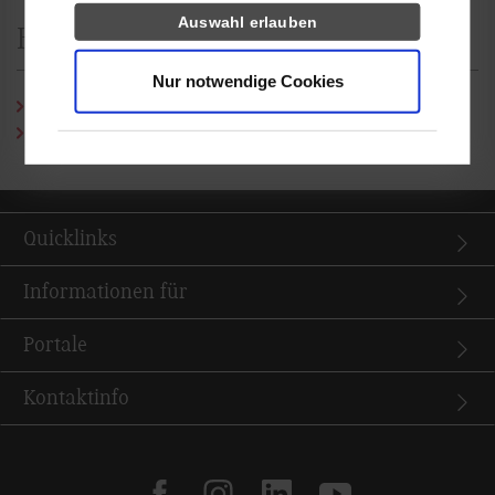
Auswahl erlauben
Hier finden Sie uns
Nur notwendige Cookies
Lageplan Rotebühlplatz 41
Lageplan Paulinenstraße 50
Quicklinks
Informationen für
Portale
Kontaktinfo
facebook
instagram
linkedin
youtube