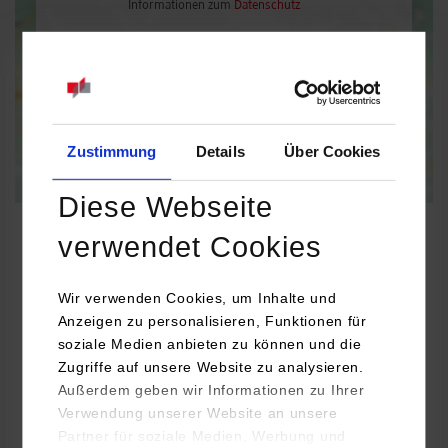
Informationen zum
Datenschutz
Dauerhaft aktivieren
Einmalig aktivieren
Zustimmung
Details
Über Cookies
Diese Webseite
verwendet Cookies
Wirtschaftsinformatik / IMBIT
Wir verwenden Cookies, um Inhalte und
Anzeigen zu personalisieren, Funktionen für
soziale Medien anbieten zu können und die
PiraCon GmbH
Zugriffe auf unsere Website zu analysieren.
Rudolf-Diesel-Straße 19
Außerdem geben wir Informationen zu Ihrer
71711
Murr
Verwendung unserer Website an unsere
Partner für soziale Medien, Werbung und
Manuela Hantschk