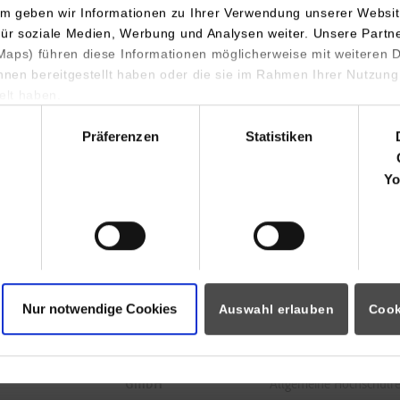
atik / Künstliche
CLAAS
m geben wir Informationen zu Ihrer Verwendung unserer Websit
igenz
Selbstfahrende
für soziale Medien, Werbung und Analysen weiter. Unsere Partn
Erntemaschinen
aps) führen diese Informationen möglicherweise mit weiteren
GmbH
ihnen bereitgestellt haben oder die sie im Rahmen Ihrer Nutzung
Mühlenwinkel 1
lt haben.
33428
Harsewinkel
hl
Präferenzen
Statistiken
https://www.claas.de/
Yo
Birgit Claves
05247-12-1800
birgit.claves@claas.com
Nur notwendige Cookies
Auswahl erlauben
Cook
inenbau
CLAAS
Europas größter Herste
Selbstfahrende
11.000 Mitarbeiter. Ver
Erntemaschinen
Entwicklung, Produktio
GmbH
Allgemeine Hochschulrei