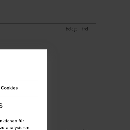
belegt
frei
 Cookies
s
nktionen für
zu analysieren.