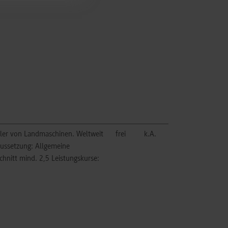
ller von Landmaschinen. Weltweit
frei
k.A.
aussetzung: Allgemeine
chnitt mind. 2,5 Leistungskurse: