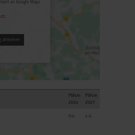
isiert an Google Maps
utz
 aktivieren
Plätze
Plätze
2026
2027
frei
k.A.