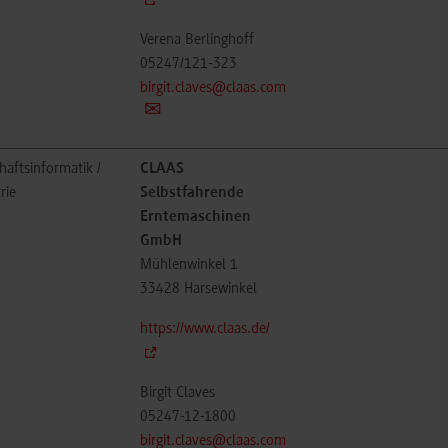
Verena Berlinghoff
05247/121-323
birgit.claves@claas.com
haftsinformatik /
CLAAS
rie
Selbstfahrende
Erntemaschinen
GmbH
Mühlenwinkel 1
33428
Harsewinkel
https://www.claas.de/
Birgit Claves
05247-12-1800
birgit.claves@claas.com