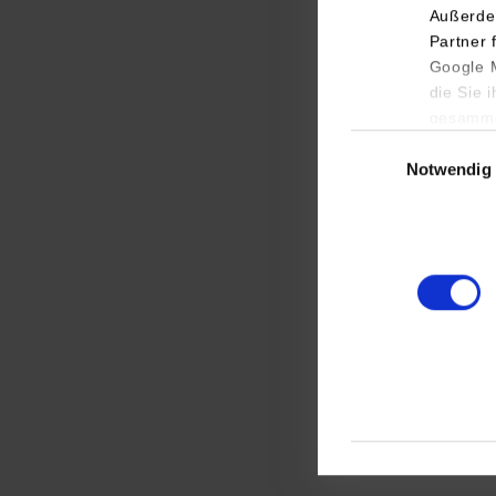
Inform
Außerde
Intell
Partner 
Google M
die Sie 
gesamme
Einwilligungsauswa
Notwendig
Masch