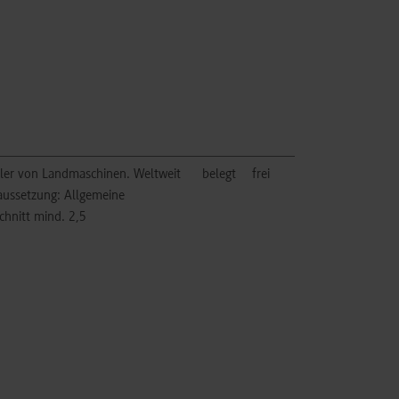
ller von Landmaschinen. Weltweit
belegt
frei
raussetzung: Allgemeine
chnitt mind. 2,5