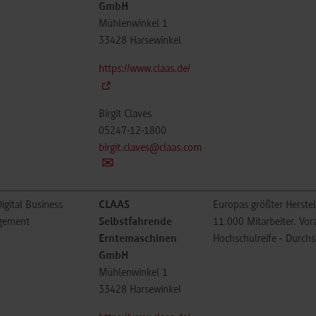
GmbH
Mühlenwinkel 1
33428
Harsewinkel
https://www.claas.de/
Birgit Claves
05247-12-1800
birgit.claves@claas.com
igital Business
CLAAS
Europas größter Herste
gement
Selbstfahrende
11.000 Mitarbeiter. Vo
Erntemaschinen
Hochschulreife - Durchs
GmbH
Mühlenwinkel 1
33428
Harsewinkel