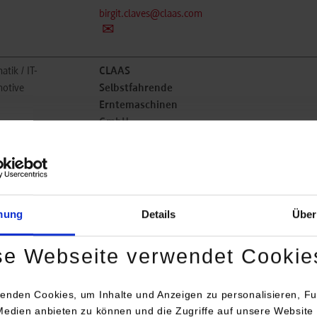
birgit.claves@claas.com
atik / IT-
CLAAS
otive
Selbstfahrende
Erntemaschinen
GmbH
Mühlenwinkel 1
33428
Harsewinkel
https://www.claas.de/
mung
Details
Über
Birgit Claves
05247-12-1800
se Webseite verwendet Cookie
birgit.claves@claas.com
enden Cookies, um Inhalte und Anzeigen zu personalisieren, Fu
Medien anbieten zu können und die Zugriffe auf unsere Website 