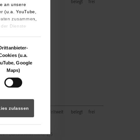
belegt
frei
e an unsere
er (u.a. YouTube,
 Daten zusammen,
 der Dienste
Drittanbieter-
Cookies (u.a.
uTube, Google
Maps)
ies zulassen
ller von Landmaschinen. Weltweit
belegt
frei
tiefung: Konstruktion und
nstechnik Voraussetzung:
fe - Durchschnitt mind. 2,5