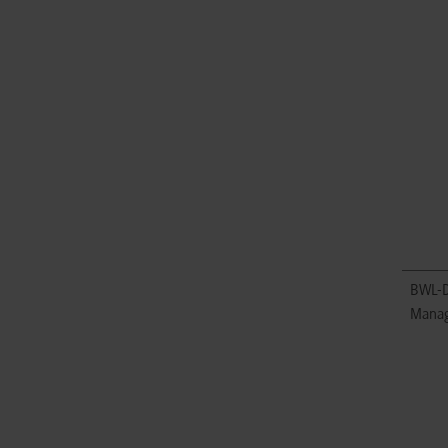
BWL-D
Mana