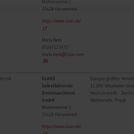
Mühlenwinkel 1
33428
Harsewinkel
https://www.claas.de/
Maria Beck
05247123472
maria.beck@claas.com
tronik
CLAAS
Europas größter Herste
Selbstfahrende
11.000 Mitarbeiter Vor
Erntemaschinen
Hochschulreife - Durchs
GmbH
Mathematik, Physik
Mühlenwinkel 1
33428
Harsewinkel
https://www.claas.de/