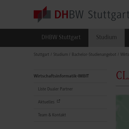
Skip to main content
DHBW Stuttgart
Studium
You are here:
Stuttgart
Studium
Bachelor-Studienangebot
Wirt
CL
Wirtschaftsinformatik-IMBIT
Liste Dualer Partner
Aktuelles
Team & Kontakt