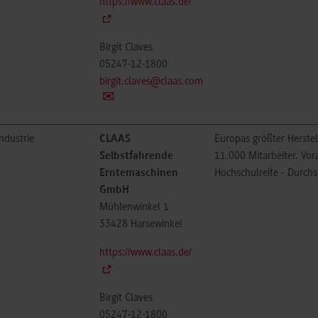
https://www.claas.de/
Birgit Claves
05247-12-1800
birgit.claves@claas.com
ndustrie
CLAAS
Europas größter Herste
Selbstfahrende
11.000 Mitarbeiter. Vo
Erntemaschinen
Hochschulreife - Durchs
GmbH
Mühlenwinkel 1
33428
Harsewinkel
https://www.claas.de/
Birgit Claves
05247-12-1800