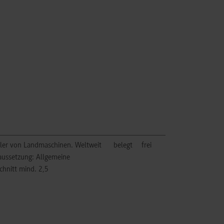
ller von Landmaschinen. Weltweit
belegt
frei
raussetzung: Allgemeine
chnitt mind. 2,5