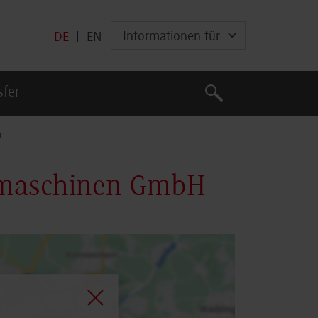
Informationen für
DE
|
EN
Suche
sfer
Suche
n
emaschinen GmbH