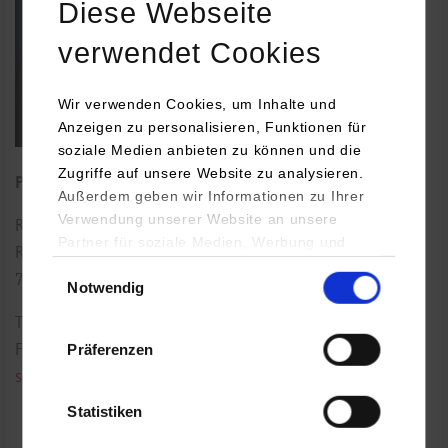
Diese Webseite
verwendet Cookies
Wir verwenden Cookies, um Inhalte und
Anzeigen zu personalisieren, Funktionen für
soziale Medien anbieten zu können und die
Zugriffe auf unsere Website zu analysieren.
Professor für Wirtschaftsinformatik
Außerdem geben wir Informationen zu Ihrer
Verwendung unserer Website an unsere
Rotebühlplatz 41
Partner für soziale Medien, Werbung und
Raum: 4.07
Analysen weiter. Unsere Partner (u.a.
Einwilligungsauswahl
70178
Stuttgart
Notwendig
YouTube, Google Maps) führen diese
Informationen möglicherweise mit weiteren
Tel.:
0711/1849-4526
Daten zusammen, die Sie ihnen bereitgestellt
Präferenzen
Fax: 0711/1849-4549
haben oder die sie im Rahmen Ihrer Nutzung
sebastian.richter@dhbw-stuttgart.de
der Dienste gesammelt haben.
Statistiken