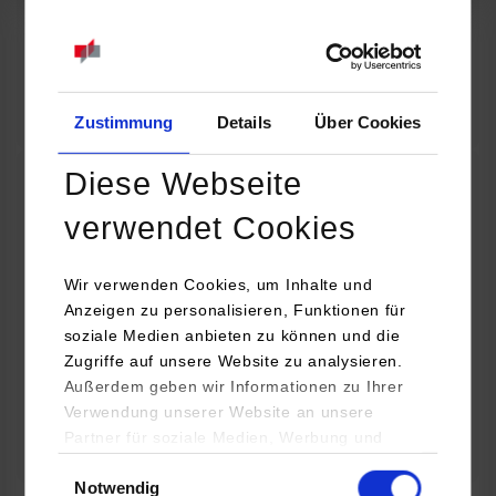
07.09.2026
18:00 Uhr
Online INDIS-Infoveranstaltung für Studierende
Zum Event
Zustimmung
Details
Über Cookies
Diese Webseite
Technologietag: Clean Urban Transportation –
verwendet Cookies
nachhaltige Mobilität im (sub)urbanen Umfeld
Wir verwenden Cookies, um Inhalte und
16.09.2026 - 17.09.2026
Anzeigen zu personalisieren, Funktionen für
soziale Medien anbieten zu können und die
Im Mittelpunkt stehen elektrische Antriebe, moderne
Zugriffe auf unsere Website zu analysieren.
Batterietechnologien und innovative Fahrzeugkonzepte für
Außerdem geben wir Informationen zu Ihrer
nachhaltige Mobilität in Stadt und…
Verwendung unserer Website an unsere
Partner für soziale Medien, Werbung und
Zum Event
Analysen weiter. Unsere Partner (u.a.
Einwilligungsauswahl
Notwendig
YouTube, Google Maps) führen diese