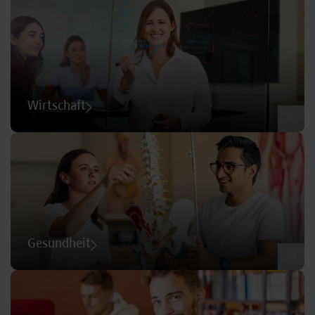
Wirtschaft
©
Gesundheit
©