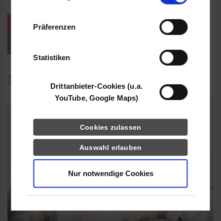
Informationen möglicherweise mit weiteren
Daten zusammen, die Sie ihnen bereitgestellt
weitere Veranstaltungen / Termine
Präferenzen
haben oder die sie im Rahmen Ihrer Nutzung
der Dienste gesammelt haben.
Events für Studieninteressierte
Statistiken
News
Drittanbieter-Cookies (u.a.
YouTube, Google Maps)
Cookies zulassen
Auswahl erlauben
Nur notwendige Cookies