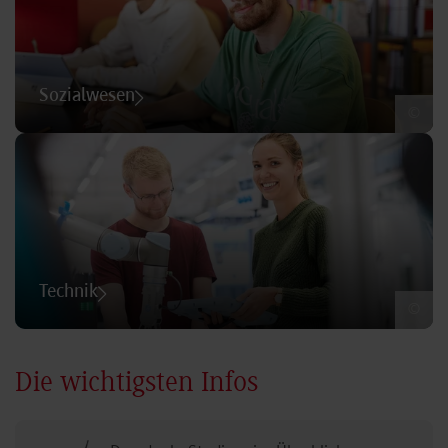
Sozialwesen
©
Technik
©
Die wichtigsten Infos