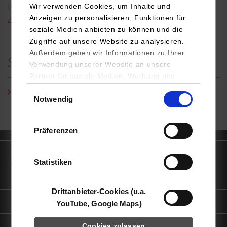
Wir verwenden Cookies, um Inhalte und
tobias.straub@dhbw-stuttgart.de
Anzeigen zu personalisieren, Funktionen für
Zur persönlichen Homepage
soziale Medien anbieten zu können und die
Zugriffe auf unsere Website zu analysieren.
Außerdem geben wir Informationen zu Ihrer
Studiengangssekretariat
Verwendung unserer Website an unsere
Partner für soziale Medien, Werbung und
Analysen weiter. Unsere Partner (u.a.
Einwilligungsauswahl
Julia Jany
/ Tel.:
0711/1849-4525
/ E-Mail:
julia.jany@dhbw-
Notwendig
YouTube, Google Maps) führen diese
stuttgart.de
Informationen möglicherweise mit weiteren
Daten zusammen, die Sie ihnen bereitgestellt
Präferenzen
haben oder die sie im Rahmen Ihrer Nutzung
der Dienste gesammelt haben.
Quicklinks
Statistiken
Informationen für
Drittanbieter-Cookies (u.a.
Portale
YouTube, Google Maps)
Kontaktinfo
Cookies zulassen