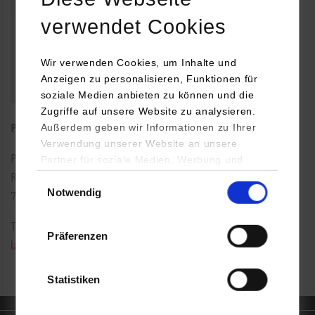
verwendet Cookies
Wir verwenden Cookies, um Inhalte und
Anzeigen zu personalisieren, Funktionen für
soziale Medien anbieten zu können und die
Zugriffe auf unsere Website zu analysieren.
Außerdem geben wir Informationen zu Ihrer
Professorin für technische Betriebswirtschaftslehre
Verwendung unserer Website an unsere
Paulinenstraße 50
Partner für soziale Medien, Werbung und
Analysen weiter. Unsere Partner (u.a.
Einwilligungsauswahl
Raum: 214
Notwendig
YouTube, Google Maps) führen diese
70178
Stuttgart
Informationen möglicherweise mit weiteren
Daten zusammen, die Sie ihnen bereitgestellt
Tel.:
0711/1849-4550
Präferenzen
haben oder die sie im Rahmen Ihrer Nutzung
laura.kirsch@dhbw-stuttgart.de
der Dienste gesammelt haben.
Statistiken