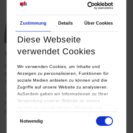
Zustimmung
Details
Über Cookies
Diese Webseite
verwendet Cookies
Studiengangsleiterin Wirtschaftsinformatik
Wir verwenden Cookies, um Inhalte und
Paulinenstraße 50
Anzeigen zu personalisieren, Funktionen für
Raum: 211
soziale Medien anbieten zu können und die
70178
Stuttgart
Zugriffe auf unsere Website zu analysieren.
Außerdem geben wir Informationen zu Ihrer
Tel.:
0711/1849-4562
Verwendung unserer Website an unsere
Fax: 0711/1849-4520
Partner für soziale Medien, Werbung und
jennifer.schneider@dhbw-stuttgart.de
Analysen weiter. Unsere Partner (u.a.
Einwilligungsauswahl
Notwendig
YouTube, Google Maps) führen diese
Informationen möglicherweise mit weiteren