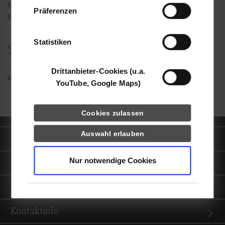
Daten zusammen, die Sie ihnen bereitgestellt
Curriculum Vitae (PDF)
Präferenzen
haben oder die sie im Rahmen Ihrer Nutzung
Publikationen (PDF)
der Dienste gesammelt haben.
Statistiken
Studiengangssekretariat
Drittanbieter-Cookies (u.a.
Annette Voellmer
/ Tel.:
0711/1849-548
/ E-Mail:
YouTube, Google Maps)
annette.voellmer@dhbw-stuttgart.de
Cookies zulassen
Auswahl erlauben
Quicklinks
Nur notwendige Cookies
Informationen für
Portale
Kontaktinfo