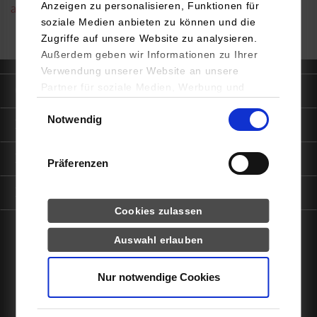
Anzeigen zu personalisieren, Funktionen für
arthur.vetter@dhbw-stuttgart.de
soziale Medien anbieten zu können und die
Zugriffe auf unsere Website zu analysieren.
Außerdem geben wir Informationen zu Ihrer
Verwendung unserer Website an unsere
Partner für soziale Medien, Werbung und
Quicklinks
Analysen weiter. Unsere Partner (u.a.
Einwilligungsauswahl
Notwendig
YouTube, Google Maps) führen diese
Informationen für
Informationen möglicherweise mit weiteren
Daten zusammen, die Sie ihnen bereitgestellt
Portale
Präferenzen
haben oder die sie im Rahmen Ihrer Nutzung
der Dienste gesammelt haben.
Kontaktinfo
Statistiken
Cookies zulassen
Auswahl erlauben
Drittanbieter-Cookies (u.a.
facebook
instagram
linkedin
youtube
YouTube, Google Maps)
Nur notwendige Cookies
Impressum
Datenschutz
Barrierefreiheit