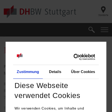
Skip to main content
Standorte
Suche
Suche
Prof. Dr. Arthur Vetter
Professor für digitale Transformation und IT-
Zustimmung
Details
Über Cookies
Management
Diese Webseite
Rotebühlplatz 41
Raum: 4.03
verwendet Cookies
70178
Stuttgart
Wir verwenden Cookies, um Inhalte und
Tel.:
0711/1849-4528