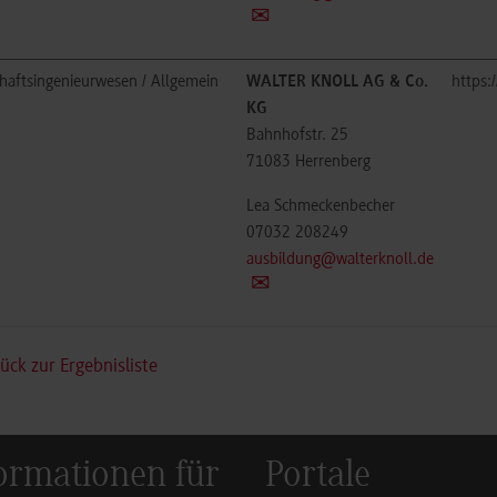
chaftsingenieurwesen / Allgemein
WALTER KNOLL AG & Co.
https:
KG
Bahnhofstr. 25
71083
Herrenberg
Lea Schmeckenbecher
07032 208249
ausbildung@walterknoll.de
ück zur Ergebnisliste
ormationen für
Portale