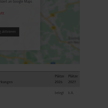
isiert an Google Maps
utz
 aktivieren
Plätze
Plätze
rkungen
2026
2027
belegt
k.A.