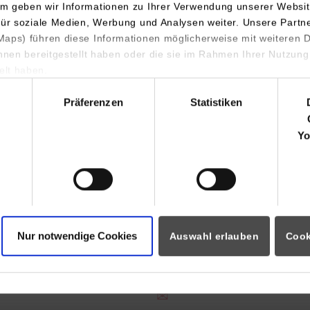
nternational Business
WALTER KNOLL AG & Co.
m geben wir Informationen zu Ihrer Verwendung unserer Websit
KG
für soziale Medien, Werbung und Analysen weiter. Unsere Partn
Bahnhofstr. 25
aps) führen diese Informationen möglicherweise mit weiteren
71083
Herrenberg
ihnen bereitgestellt haben oder die sie im Rahmen Ihrer Nutzung
lt haben.
Lea Schmeckenbecher
hl
07032 208249
Präferenzen
Statistiken
ausbildung@walterknoll.de
Yo
haftsinformatik /
WALTER KNOLL AG & Co.
tleistungsmanagement
KG
Bahnhofstr. 25
71083
Herrenberg
Nur notwendige Cookies
Auswahl erlauben
Cook
Lenja Schmidt
07032 / 208-0
ausbildung@walterknoll.de