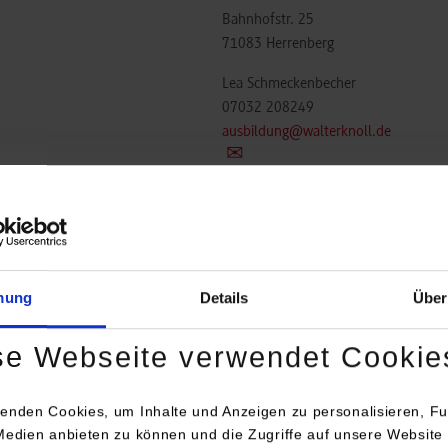
Bahnhofstr. 25
71083
Herrenberg
Lea Schmeckenbecher
07032 208249
ausbildung@walterknoll.de
ndustrie
WALTER KNOLL AG & Co.
https:
KG
Bahnhofstr. 25
71083
Herrenberg
mung
Details
Über
Lea Schmeckenbecher
07032 208249
se Webseite verwendet Cookie
ausbildung@walterknoll.de
enden Cookies, um Inhalte und Anzeigen zu personalisieren, Fu
Medien anbieten zu können und die Zugriffe auf unsere Website 