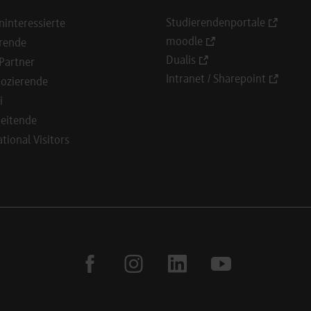
Studierendenportale
ninteressierte
moodle
rende
Dualis
Partner
Intranet / Sharepoint
ozierende
i
eitende
ational Visitors
facebook
instagram
linkedin
youtube