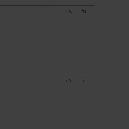
k.A.
frei
k.A.
frei