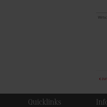
Wirts
zur
Quicklinks
Inf