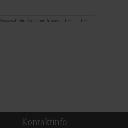
//www.walterknoll.de/about/careers
frei
frei
Kontaktinfo