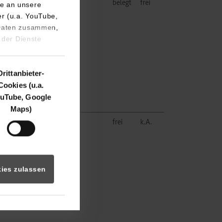
belegt
frei
e an unsere
er (u.a. YouTube,
 Daten zusammen,
 der Dienste
Drittanbieter-
Cookies (u.a.
uTube, Google
Maps)
frei
k.A.
ies zulassen