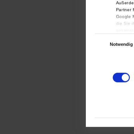
BWL-I
Außerde
Partner 
Google M
die Sie 
gesamme
Einwilligungsauswa
Notwendig
Wirtsc
Diens