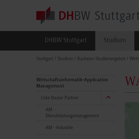
Skip to main content
DHBW Stuttgart
Studium
You are here:
Stuttgart
Studium
Bachelor-Studienangebot
Wirt
WA
Wirtschaftsinformatik-Application
Management
Liste Dualer Partner
AM -
Dienstleistungsmanagement
AM - Industrie