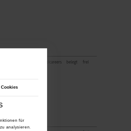
//www.walterknoll.de/about/careers
belegt
frei
 Cookies
s
nktionen für
zu analysieren.