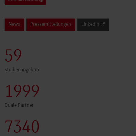
News
Pressemitteilungen
LinkedIn
60
Studienangebote
2000
Duale Partner
7341