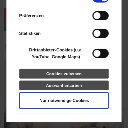
Informationen möglicherweise mit weiteren
Daten zusammen, die Sie ihnen bereitgestellt
weitere Veranstaltungen / Termine
Präferenzen
haben oder die sie im Rahmen Ihrer Nutzung
der Dienste gesammelt haben.
Events für Studieninteressierte
Statistiken
News
Drittanbieter-Cookies (u.a.
YouTube, Google Maps)
Cookies zulassen
Auswahl erlauben
Nur notwendige Cookies