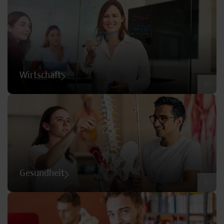
Wirtschaft
©
Gesundheit
©