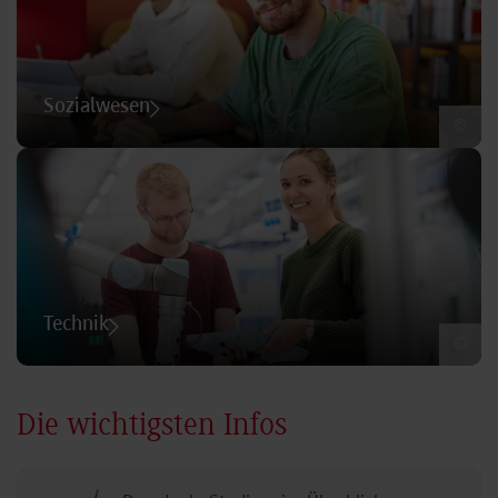
Sozialwesen
©
Technik
©
Die wichtigsten Infos