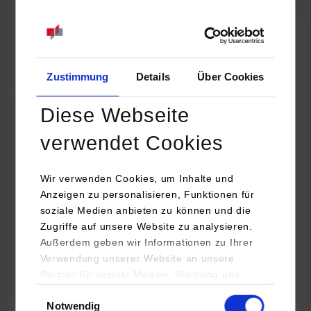
07.09.2026
18:00 Uhr
Online INDIS-Infoveranstaltung für Studierende
Zum Event
Zustimmung
Details
Über Cookies
Diese Webseite
Technologietag: Clean Urban Transportation –
verwendet Cookies
nachhaltige Mobilität im (sub)urbanen Umfeld
Wir verwenden Cookies, um Inhalte und
16.09.2026 - 17.09.2026
Anzeigen zu personalisieren, Funktionen für
soziale Medien anbieten zu können und die
Im Mittelpunkt stehen elektrische Antriebe, moderne
Zugriffe auf unsere Website zu analysieren.
Batterietechnologien und innovative Fahrzeugkonzepte für
Außerdem geben wir Informationen zu Ihrer
nachhaltige Mobilität in Stadt und…
Verwendung unserer Website an unsere
Partner für soziale Medien, Werbung und
Zum Event
Analysen weiter. Unsere Partner (u.a.
Einwilligungsauswahl
Notwendig
YouTube, Google Maps) führen diese