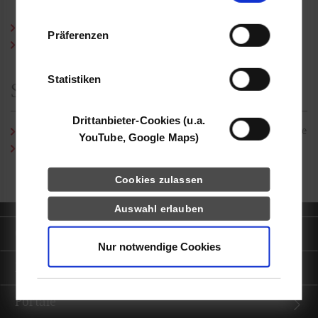
Informationen möglicherweise mit weiteren
Daten zusammen, die Sie ihnen bereitgestellt
Curriculum Vitae (PDF)
Präferenzen
haben oder die sie im Rahmen Ihrer Nutzung
Publikationen (PDF)
der Dienste gesammelt haben.
Statistiken
Studiengangssekretariat
Drittanbieter-Cookies (u.a.
Anja Geib
/ Tel.:
0711/1849-791
/ E-Mail:
rsw@dhbw-stuttgart.de
YouTube, Google Maps)
Annika Listner
/ Tel.:
0711/1849-615
/ E-Mail:
rsw@dhbw-
stuttgart.de
Cookies zulassen
Auswahl erlauben
Quicklinks
Nur notwendige Cookies
Informationen für
Portale