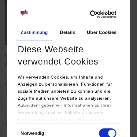
Zustimmung
Details
Über Cookies
Diese Webseite
Studiendekan und Studiengangsleiter RSW-
verwendet Cookies
Wirtschaftsprüfung
Wir verwenden Cookies, um Inhalte und
Herdweg 21
Anzeigen zu personalisieren, Funktionen für
Raum: 103
soziale Medien anbieten zu können und die
70174
Stuttgart
Zugriffe auf unsere Website zu analysieren.
Außerdem geben wir Informationen zu Ihrer
Tel.:
0711/1849-532
Verwendung unserer Website an unsere
Fax: 0711/1849-644
Partner für soziale Medien, Werbung und
jan.breitweg@dhbw-stuttgart.de
Analysen weiter. Unsere Partner (u.a.
Einwilligungsauswahl
Notwendig
YouTube, Google Maps) führen diese