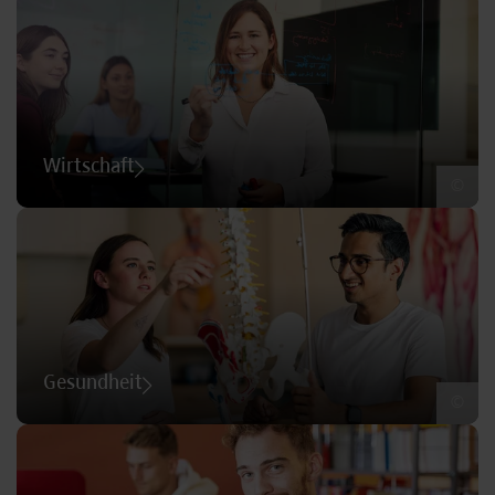
Wirtschaft
©
Gesundheit
©