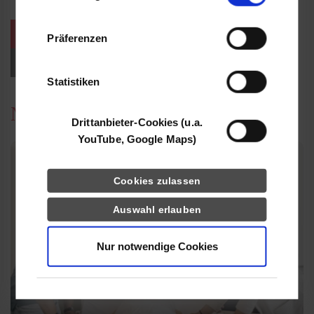
Informationen möglicherweise mit weiteren
Daten zusammen, die Sie ihnen bereitgestellt
weitere Veranstaltungen / Termine
Präferenzen
haben oder die sie im Rahmen Ihrer Nutzung
der Dienste gesammelt haben.
Events für Studieninteressierte
Statistiken
News
Drittanbieter-Cookies (u.a.
YouTube, Google Maps)
Cookies zulassen
Auswahl erlauben
Nur notwendige Cookies