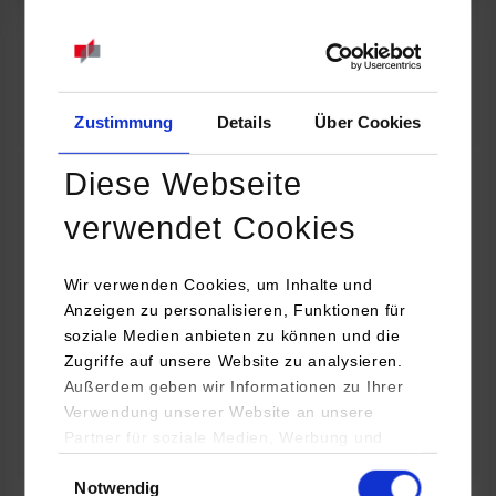
07.09.2026
18:00 Uhr
Online INDIS-Infoveranstaltung für Studierende
Zum Event
Zustimmung
Details
Über Cookies
Diese Webseite
Technologietag: Clean Urban Transportation –
verwendet Cookies
nachhaltige Mobilität im (sub)urbanen Umfeld
Wir verwenden Cookies, um Inhalte und
16.09.2026 - 17.09.2026
Anzeigen zu personalisieren, Funktionen für
soziale Medien anbieten zu können und die
Im Mittelpunkt stehen elektrische Antriebe, moderne
Zugriffe auf unsere Website zu analysieren.
Batterietechnologien und innovative Fahrzeugkonzepte für
Außerdem geben wir Informationen zu Ihrer
nachhaltige Mobilität in Stadt und…
Verwendung unserer Website an unsere
Partner für soziale Medien, Werbung und
Zum Event
Analysen weiter. Unsere Partner (u.a.
Einwilligungsauswahl
Notwendig
YouTube, Google Maps) führen diese