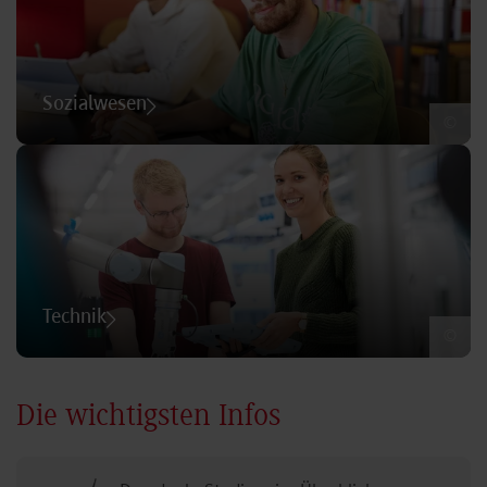
Sozialwesen
©
Technik
©
Die wichtigsten Infos