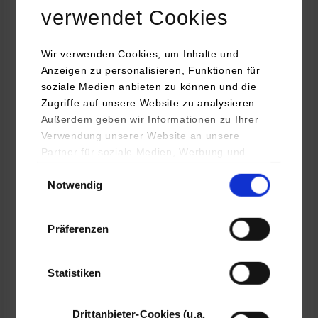
verwendet Cookies
Elektrotechnik und Informationstechnik
Wir verwenden Cookies, um Inhalte und
Stuttgarter Straßenbahnen AG
Anzeigen zu personalisieren, Funktionen für
Schockenriedstraße 50
soziale Medien anbieten zu können und die
70565
Stuttgart
Zugriffe auf unsere Website zu analysieren.
Außerdem geben wir Informationen zu Ihrer
www.ssb-ag.de/karriere/stellenangebote/
Verwendung unserer Website an unsere
Madeleine Broch
Partner für soziale Medien, Werbung und
Analysen weiter. Unsere Partner (u.a.
+49 711 7885-0
Einwilligungsauswahl
Notwendig
YouTube, Google Maps) führen diese
Madeleine.Broch@ssb-ag.de
Informationen möglicherweise mit weiteren
Daten zusammen, die Sie ihnen bereitgestellt
Präferenzen
haben oder die sie im Rahmen Ihrer Nutzung
der Dienste gesammelt haben.
belegt
Statistiken
Drittanbieter-Cookies (u.a.
frei