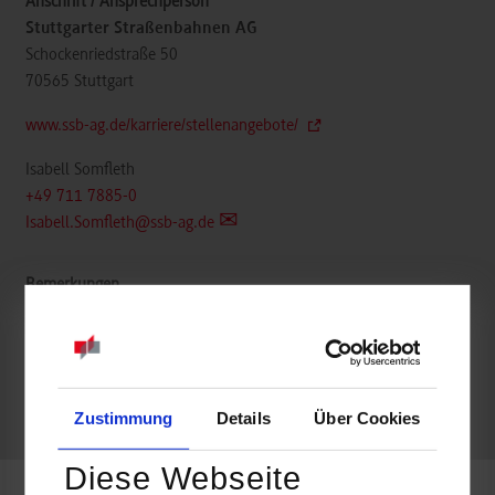
Stuttgarter Straßenbahnen AG
Schockenriedstraße 50
70565
Stuttgart
www.ssb-ag.de/karriere/stellenangebote/
Isabell Somfleth
+49 711 7885-0
Isabell.Somfleth@ssb-ag.de
k.A.
Zustimmung
Details
Über Cookies
frei
Diese Webseite