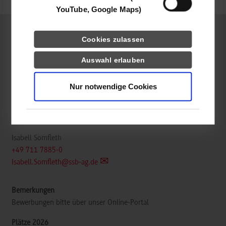
YouTube, Google Maps)
Cookies zulassen
Informatik
Auswahl erlauben
Stuttgarter Straßenbahnen AG
Schockenriedstraße 50
Nur notwendige Cookies
70565
Stuttgart
www.ssb-ag.de/karriere/stellenangebote/
Isabell Somfleth
+49 711 7885-0
Isabell.Somfleth@ssb-ag.de
Bewerbungen bitte über unser Online-Portal