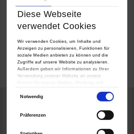
Philipp Schöll
Diese Webseite
01714117814
philipp.schoell@kemmler.de
verwendet Cookies
Wir verwenden Cookies, um Inhalte und
Anzeigen zu personalisieren, Funktionen für
soziale Medien anbieten zu können und die
k.A.
Zugriffe auf unsere Website zu analysieren.
Außerdem geben wir Informationen zu Ihrer
Verwendung unserer Website an unsere
frei
Partner für soziale Medien, Werbung und
Analysen weiter. Unsere Partner (u.a.
Einwilligungsauswahl
Notwendig
YouTube, Google Maps) führen diese
Informationen möglicherweise mit weiteren
BWL-Digital Business Management
Daten zusammen, die Sie ihnen bereitgestellt
Präferenzen
haben oder die sie im Rahmen Ihrer Nutzung
Kemmler Baustoffe Vertriebsservice GmbH
der Dienste gesammelt haben.
Reutlinger Str. 63
Statistiken