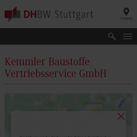
Skip to main content
Standorte
Suche
Suche
Kemmler Baustoffe
Vertriebsservice GmbH