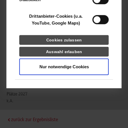
72072
Tübingen
Sascha Füseler
Drittanbieter-Cookies (u.a.
YouTube, Google Maps)
Kemmler ist bereits seit über 130 Jahren im Baustoffhandel tätig.
Cookies zulassen
Unser Anspruch ist es unseren Kunden stets den bestmöglichen
Service und ideale Lösungen zu bieten. Wir verstehen uns nicht
Auswahl erlauben
als reiner Baustoffhändler, sondern als Partner für unsere
Kunden
Nur notwendige Cookies
frei
k.A.
zurück zur Ergebnisliste