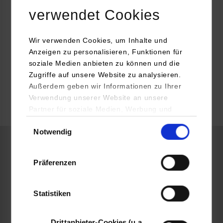
07221-5007-6260
verwendet Cookies
barmutcu@grenke.de
Wir verwenden Cookies, um Inhalte und
Anzeigen zu personalisieren, Funktionen für
soziale Medien anbieten zu können und die
Zugriffe auf unsere Website zu analysieren.
k.A.
Außerdem geben wir Informationen zu Ihrer
Verwendung unserer Website an unsere
Partner für soziale Medien, Werbung und
frei
Analysen weiter. Unsere Partner (u.a.
Einwilligungsauswahl
Notwendig
YouTube, Google Maps) führen diese
Informationen möglicherweise mit weiteren
BWL-Finanzdienstleistungen
Daten zusammen, die Sie ihnen bereitgestellt
Präferenzen
haben oder die sie im Rahmen Ihrer Nutzung
der Dienste gesammelt haben.
Grenke AG
Statistiken
Neuer Markt 2
76532
Baden-Baden
Drittanbieter-Cookies (u.a.