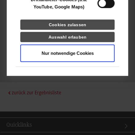
Betül Armutcu
YouTube, Google Maps)
07221-5007-6260
barmutcu@grenke.de
Cookies zulassen
Auswahl erlauben
Nur notwendige Cookies
frei
frei
zurück zur Ergebnisliste
Quicklinks