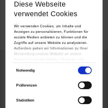
Diese Webseite
Produktionstechnik Bitte erfragen Sie die genaue Anzahl an freien
Studienplätzen direkt beim Dualen Partner.
verwendet Cookies
Wir verwenden Cookies, um Inhalte und
belegt
Anzeigen zu personalisieren, Funktionen für
soziale Medien anbieten zu können und die
belegt
Zugriffe auf unsere Website zu analysieren.
Außerdem geben wir Informationen zu Ihrer
Verwendung unserer Website an unsere
Partner für soziale Medien, Werbung und
Maschinenbau / Fahrzeug-System-Engineering
Analysen weiter. Unsere Partner (u.a.
Einwilligungsauswahl
Notwendig
YouTube, Google Maps) führen diese
Informationen möglicherweise mit weiteren
Dr. Ing. h.c. F. Porsche AG
Daten zusammen, die Sie ihnen bereitgestellt
Porscheplatz 1
Präferenzen
haben oder die sie im Rahmen Ihrer Nutzung
70435
Stuttgart
der Dienste gesammelt haben.
www.porsche.com/germany/aboutporsche/jobs/pupils/study/
Statistiken