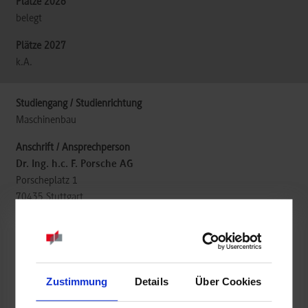
belegt
k.A.
Maschinenbau
Dr. Ing. h.c. F. Porsche AG
Porscheplatz 1
70435
Stuttgart
www.porsche.com/germany/aboutporsche/jobs/pupils/study/
Kerassa Wassermann
berufsausbildung@porsche.de
Zustimmung
Details
Über Cookies