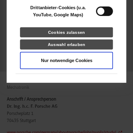
Kerassa Wassermann
Drittanbieter-Cookies (u.a.
berufsausbildung@porsche.de
YouTube, Google Maps)
Cookies zulassen
belegt
Auswahl erlauben
Nur notwendige Cookies
k.A.
Mechatronik
Dr. Ing. h.c. F. Porsche AG
Porscheplatz 1
70435
Stuttgart
www.porsche.com/germany/aboutporsche/jobs/pupils/study/