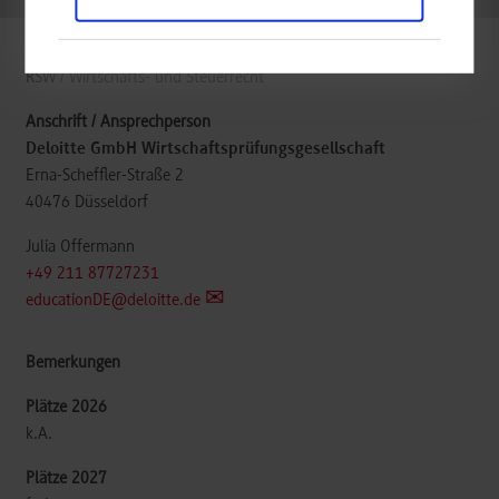
RSW / Wirtschafts- und Steuerrecht
Deloitte GmbH Wirtschaftsprüfungsgesellschaft
Erna-Scheffler-Straße 2
40476
Düsseldorf
Julia Offermann
+49 211 87727231
educationDE@deloitte.de
k.A.