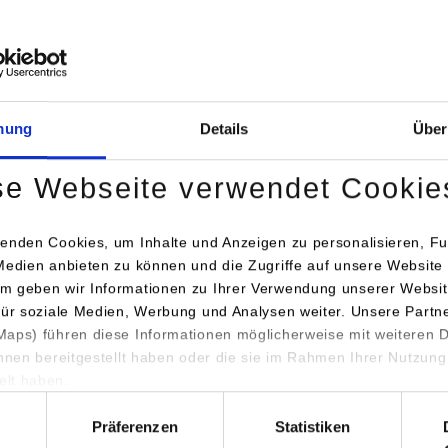
Bei Aktivierung der Karte werden Daten automat
übertragen.
Informationen zum
Datensch
mung
Details
Über
Dauerhaft aktivieren
Einmalig
se Webseite verwendet Cookie
enden Cookies, um Inhalte und Anzeigen zu personalisieren, Fu
Medien anbieten zu können und die Zugriffe auf unsere Website 
m geben wir Informationen zu Ihrer Verwendung unserer Websit
für soziale Medien, Werbung und Analysen weiter. Unsere Partn
engang / Studienrichtung
Anschrift / Ansprechperson
aps) führen diese Informationen möglicherweise mit weiteren
ihnen bereitgestellt haben oder die sie im Rahmen Ihrer Nutzung
 Accounting und Controlling
Bechtle AG
lt haben.
Bechlte Platz 1
hl
74172
Neckarsulm
Präferenzen
Statistiken