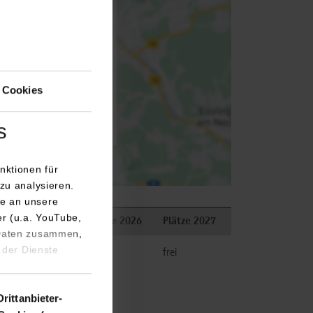
isiert an Google Maps
utz
 Cookies
 aktivieren
s
nktionen für
zu analysieren.
e an unsere
er (u.a. YouTube,
Bemerkungen
Plätze 2026
Plätze 2027
 Daten zusammen,
 der Dienste
k.A.
frei
Drittanbieter-