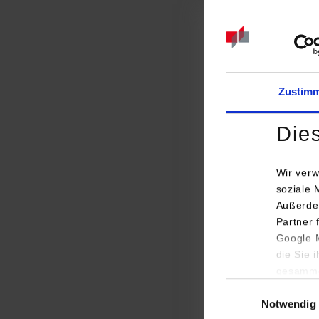
Zustim
Die
Wir verw
soziale 
Außerde
Partner 
Studi
Google M
die Sie 
RSW /
gesamme
Einwilligungsauswa
Notwendig