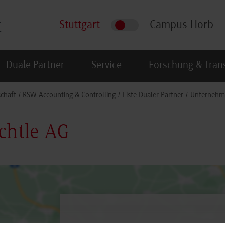
Stuttgart
Campus Horb
Duale Partner
Service
Forschung & Tran
schaft
RSW-Accounting & Controlling
Liste Dualer Partner
Unternehm
chtle AG