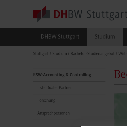
Skip to main content
DHBW Stuttgart
Studium
You are here:
Stuttgart
Studium
Bachelor-Studienangebot
Wirt
Be
RSW-Accounting & Controlling
Liste Dualer Partner
Forschung
Ansprechpersonen