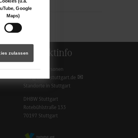
Cookies (u.a.
uTube, Google
Maps)
Kontaktinfo
ies zulassen
Ansprechpersonen
info@dhbw-stuttgart.de
Standorte in Stuttgart
DHBW Stuttgart
Rotebühlstraße 133
70197 Stuttgart