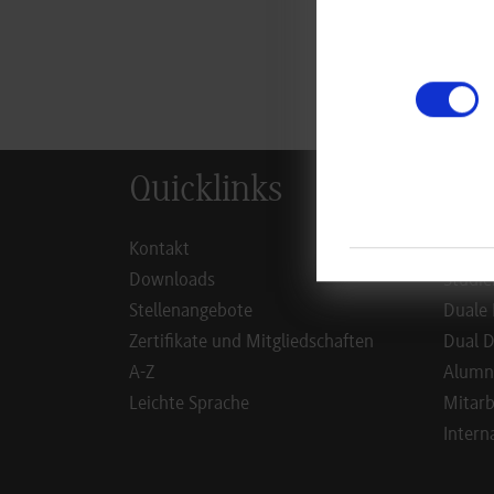
zur
Quicklinks
Inf
Kontakt
Studie
Downloads
Studie
Stellenangebote
Duale 
Zertifikate und Mitgliedschaften
Dual D
A-Z
Alumn
Leichte Sprache
Mitarb
Intern