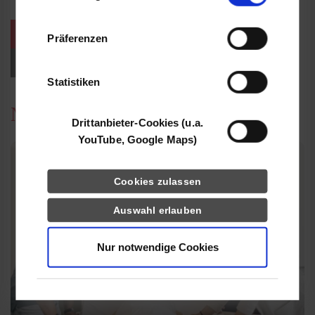
Informationen möglicherweise mit weiteren
Daten zusammen, die Sie ihnen bereitgestellt
weitere Veranstaltungen / Termine
Präferenzen
haben oder die sie im Rahmen Ihrer Nutzung
der Dienste gesammelt haben.
Events für Studieninteressierte
Statistiken
News
Drittanbieter-Cookies (u.a.
YouTube, Google Maps)
Cookies zulassen
Auswahl erlauben
Nur notwendige Cookies