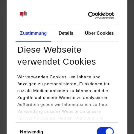
07.09.2026
18:00 Uhr
Online INDIS-Infoveranstaltung für Studierende
Zum Event
Zustimmung
Details
Über Cookies
Diese Webseite
Technologietag: Clean Urban Transportation –
verwendet Cookies
nachhaltige Mobilität im (sub)urbanen Umfeld
Wir verwenden Cookies, um Inhalte und
16.09.2026 - 17.09.2026
Anzeigen zu personalisieren, Funktionen für
soziale Medien anbieten zu können und die
Im Mittelpunkt stehen elektrische Antriebe, moderne
Zugriffe auf unsere Website zu analysieren.
Batterietechnologien und innovative Fahrzeugkonzepte für
Außerdem geben wir Informationen zu Ihrer
nachhaltige Mobilität in Stadt und…
Verwendung unserer Website an unsere
Partner für soziale Medien, Werbung und
Zum Event
Analysen weiter. Unsere Partner (u.a.
Einwilligungsauswahl
Notwendig
YouTube, Google Maps) führen diese