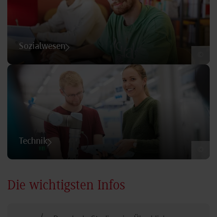
Sozialwesen
©
Technik
©
Die wichtigsten Infos