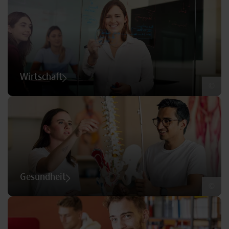
Wirtschaft
©
Gesundheit
©