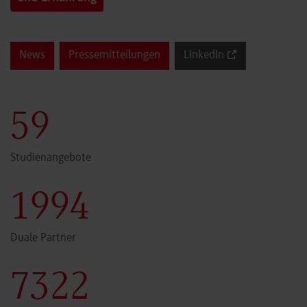
News
Pressemitteilungen
LinkedIn
60
Studienangebote
2000
Duale Partner
7341