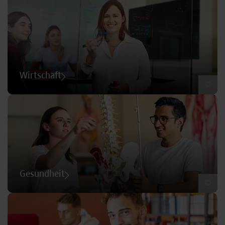
Wirtschaft
©
Gesundheit
©