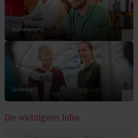
Sozialwesen
©
Technik
©
Die wichtigsten Infos