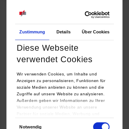
07.09.2026
18:00 Uhr
Online INDIS-Infoveranstaltung für Studierende
Zum Event
Zustimmung
Details
Über Cookies
Diese Webseite
Technologietag: Clean Urban Transportation –
verwendet Cookies
nachhaltige Mobilität im (sub)urbanen Umfeld
Wir verwenden Cookies, um Inhalte und
16.09.2026 - 17.09.2026
Anzeigen zu personalisieren, Funktionen für
soziale Medien anbieten zu können und die
Im Mittelpunkt stehen elektrische Antriebe, moderne
Zugriffe auf unsere Website zu analysieren.
Batterietechnologien und innovative Fahrzeugkonzepte für
Außerdem geben wir Informationen zu Ihrer
nachhaltige Mobilität in Stadt und…
Verwendung unserer Website an unsere
Partner für soziale Medien, Werbung und
Zum Event
Analysen weiter. Unsere Partner (u.a.
Einwilligungsauswahl
Notwendig
YouTube, Google Maps) führen diese