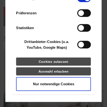
Informationen möglicherweise mit weiteren
Daten zusammen, die Sie ihnen bereitgestellt
weitere Veranstaltungen / Termine
Präferenzen
haben oder die sie im Rahmen Ihrer Nutzung
der Dienste gesammelt haben.
Events für Studieninteressierte
Statistiken
News
Drittanbieter-Cookies (u.a.
YouTube, Google Maps)
Cookies zulassen
Auswahl erlauben
Nur notwendige Cookies