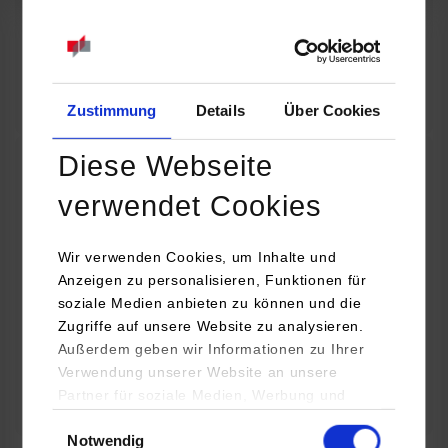
07.09.2026
18:00 Uhr
Online INDIS-Infoveranstaltung für Studierende
Zum Event
Zustimmung
Details
Über Cookies
Diese Webseite
Technologietag: Clean Urban Transportation –
verwendet Cookies
nachhaltige Mobilität im (sub)urbanen Umfeld
Wir verwenden Cookies, um Inhalte und
16.09.2026 - 17.09.2026
Anzeigen zu personalisieren, Funktionen für
soziale Medien anbieten zu können und die
Im Mittelpunkt stehen elektrische Antriebe, moderne
Zugriffe auf unsere Website zu analysieren.
Batterietechnologien und innovative Fahrzeugkonzepte für
Außerdem geben wir Informationen zu Ihrer
nachhaltige Mobilität in Stadt und…
Verwendung unserer Website an unsere
Partner für soziale Medien, Werbung und
Zum Event
Analysen weiter. Unsere Partner (u.a.
Einwilligungsauswahl
Notwendig
YouTube, Google Maps) führen diese