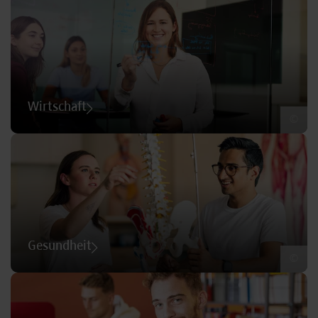
Wirtschaft
©
Gesundheit
©