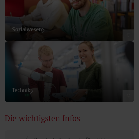
Sozialwesen
©
Technik
©
Die wichtigsten Infos