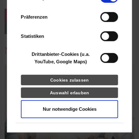
Informationen möglicherweise mit weiteren
Daten zusammen, die Sie ihnen bereitgestellt
weitere Veranstaltungen / Termine
Präferenzen
haben oder die sie im Rahmen Ihrer Nutzung
der Dienste gesammelt haben.
Events für Studieninteressierte
Statistiken
News
Drittanbieter-Cookies (u.a.
YouTube, Google Maps)
Cookies zulassen
Auswahl erlauben
Nur notwendige Cookies