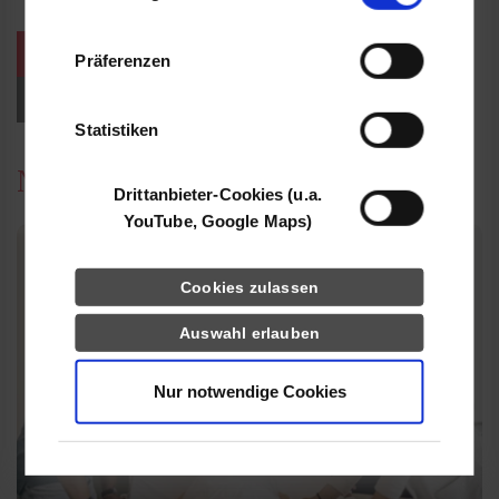
Informationen möglicherweise mit weiteren
Daten zusammen, die Sie ihnen bereitgestellt
weitere Veranstaltungen / Termine
Präferenzen
haben oder die sie im Rahmen Ihrer Nutzung
der Dienste gesammelt haben.
Events für Studieninteressierte
Statistiken
News
Drittanbieter-Cookies (u.a.
YouTube, Google Maps)
Cookies zulassen
Auswahl erlauben
Nur notwendige Cookies