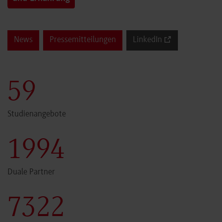
News
Pressemitteilungen
LinkedIn
60
Studienangebote
2000
Duale Partner
7341