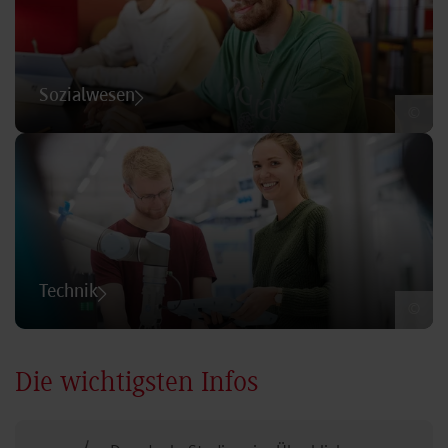
Sozialwesen
©
Technik
©
Die wichtigsten Infos