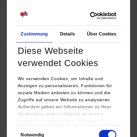
07.09.2026
18:00 Uhr
Online INDIS-Infoveranstaltung für Studierende
Zum Event
Zustimmung
Details
Über Cookies
Diese Webseite
Technologietag: Clean Urban Transportation –
verwendet Cookies
nachhaltige Mobilität im (sub)urbanen Umfeld
Wir verwenden Cookies, um Inhalte und
16.09.2026 - 17.09.2026
Anzeigen zu personalisieren, Funktionen für
soziale Medien anbieten zu können und die
Im Mittelpunkt stehen elektrische Antriebe, moderne
Zugriffe auf unsere Website zu analysieren.
Batterietechnologien und innovative Fahrzeugkonzepte für
Außerdem geben wir Informationen zu Ihrer
nachhaltige Mobilität in Stadt und…
Verwendung unserer Website an unsere
Partner für soziale Medien, Werbung und
Zum Event
Analysen weiter. Unsere Partner (u.a.
Einwilligungsauswahl
Notwendig
YouTube, Google Maps) führen diese