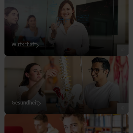
Wirtschaft
©
Gesundheit
©