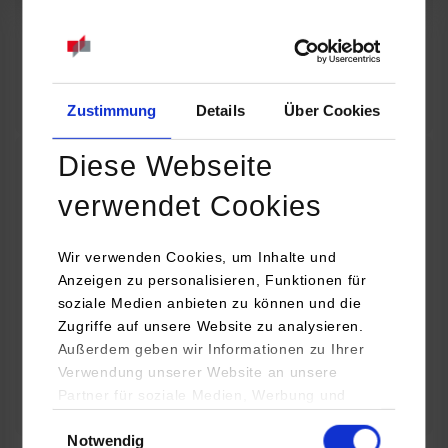
07.09.2026
18:00 Uhr
Online INDIS-Infoveranstaltung für Studierende
Zum Event
Zustimmung
Details
Über Cookies
Diese Webseite
Technologietag: Clean Urban Transportation –
verwendet Cookies
nachhaltige Mobilität im (sub)urbanen Umfeld
Wir verwenden Cookies, um Inhalte und
16.09.2026 - 17.09.2026
Anzeigen zu personalisieren, Funktionen für
soziale Medien anbieten zu können und die
Im Mittelpunkt stehen elektrische Antriebe, moderne
Zugriffe auf unsere Website zu analysieren.
Batterietechnologien und innovative Fahrzeugkonzepte für
Außerdem geben wir Informationen zu Ihrer
nachhaltige Mobilität in Stadt und…
Verwendung unserer Website an unsere
Partner für soziale Medien, Werbung und
Zum Event
Analysen weiter. Unsere Partner (u.a.
Einwilligungsauswahl
Notwendig
YouTube, Google Maps) führen diese