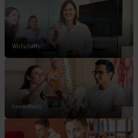
Wirtschaft
©
Gesundheit
©