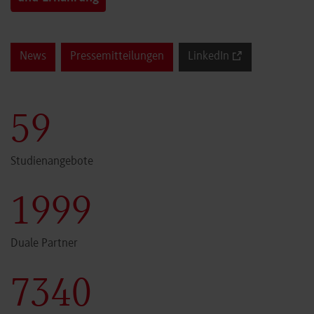
News
Pressemitteilungen
LinkedIn
60
Studienangebote
2000
Duale Partner
7341