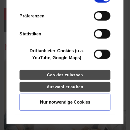
Informationen möglicherweise mit weiteren
Daten zusammen, die Sie ihnen bereitgestellt
weitere Veranstaltungen / Termine
Präferenzen
haben oder die sie im Rahmen Ihrer Nutzung
der Dienste gesammelt haben.
Events für Studieninteressierte
Statistiken
News
Drittanbieter-Cookies (u.a.
YouTube, Google Maps)
Cookies zulassen
Auswahl erlauben
Nur notwendige Cookies