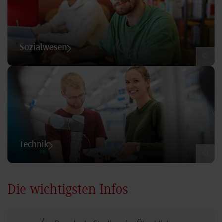
Sozialwesen
©
Technik
©
Die wichtigsten Infos