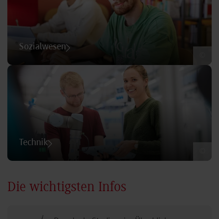
Sozialwesen
©
Technik
©
Die wichtigsten Infos