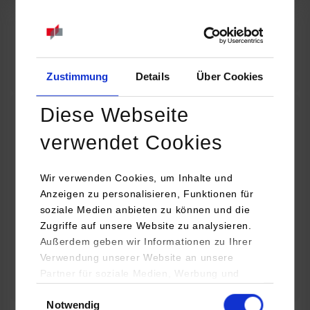
07.09.2026
18:00 Uhr
Online INDIS-Infoveranstaltung für Studierende
Zum Event
Zustimmung
Details
Über Cookies
Diese Webseite
Technologietag: Clean Urban Transportation –
verwendet Cookies
nachhaltige Mobilität im (sub)urbanen Umfeld
Wir verwenden Cookies, um Inhalte und
16.09.2026 - 17.09.2026
Anzeigen zu personalisieren, Funktionen für
soziale Medien anbieten zu können und die
Im Mittelpunkt stehen elektrische Antriebe, moderne
Zugriffe auf unsere Website zu analysieren.
Batterietechnologien und innovative Fahrzeugkonzepte für
Außerdem geben wir Informationen zu Ihrer
nachhaltige Mobilität in Stadt und…
Verwendung unserer Website an unsere
Partner für soziale Medien, Werbung und
Zum Event
Analysen weiter. Unsere Partner (u.a.
Einwilligungsauswahl
Notwendig
YouTube, Google Maps) führen diese