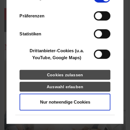
Informationen möglicherweise mit weiteren
Daten zusammen, die Sie ihnen bereitgestellt
weitere Veranstaltungen / Termine
Präferenzen
haben oder die sie im Rahmen Ihrer Nutzung
der Dienste gesammelt haben.
Events für Studieninteressierte
Statistiken
News
Drittanbieter-Cookies (u.a.
YouTube, Google Maps)
Cookies zulassen
Auswahl erlauben
Nur notwendige Cookies