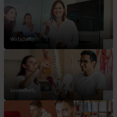
Wirtschaft
©
Gesundheit
©