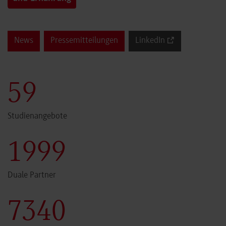
News
Pressemitteilungen
LinkedIn
60
Studienangebote
2000
Duale Partner
7341