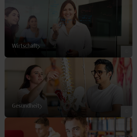
Wirtschaft
©
Gesundheit
©