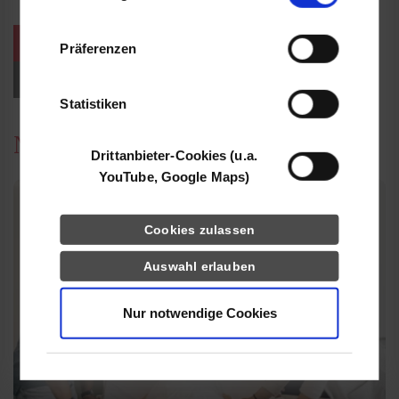
Informationen möglicherweise mit weiteren
Daten zusammen, die Sie ihnen bereitgestellt
weitere Veranstaltungen / Termine
Präferenzen
haben oder die sie im Rahmen Ihrer Nutzung
der Dienste gesammelt haben.
Events für Studieninteressierte
Statistiken
News
Drittanbieter-Cookies (u.a.
YouTube, Google Maps)
Cookies zulassen
Auswahl erlauben
Nur notwendige Cookies