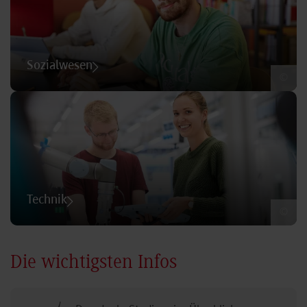
Sozialwesen
©
Technik
©
Die wichtigsten Infos