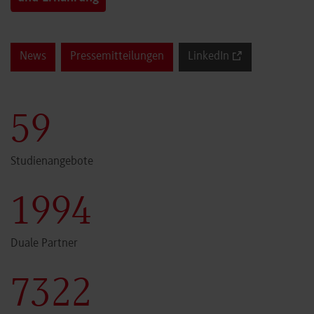
News
Pressemitteilungen
LinkedIn
60
Studienangebote
2000
Duale Partner
7341