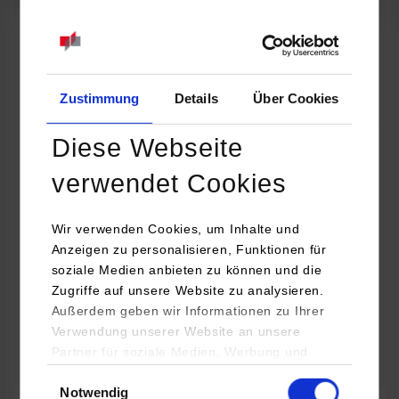
07.09.2026
18:00 Uhr
Online INDIS-Infoveranstaltung für Studierende
Zum Event
Zustimmung
Details
Über Cookies
Diese Webseite
Technologietag: Clean Urban Transportation –
verwendet Cookies
nachhaltige Mobilität im (sub)urbanen Umfeld
Wir verwenden Cookies, um Inhalte und
16.09.2026 - 17.09.2026
Anzeigen zu personalisieren, Funktionen für
soziale Medien anbieten zu können und die
Im Mittelpunkt stehen elektrische Antriebe, moderne
Zugriffe auf unsere Website zu analysieren.
Batterietechnologien und innovative Fahrzeugkonzepte für
Außerdem geben wir Informationen zu Ihrer
nachhaltige Mobilität in Stadt und…
Verwendung unserer Website an unsere
Partner für soziale Medien, Werbung und
Zum Event
Analysen weiter. Unsere Partner (u.a.
Einwilligungsauswahl
Notwendig
YouTube, Google Maps) führen diese