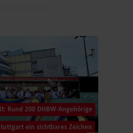
alt: Rund 200 DHBW-Angehörige
tuttgart ein sichtbares Zeichen