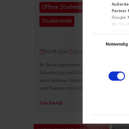
Außerde
Offene Studienberatung für
Partner 
Google M
Studierende
die Sie 
gesamme
Einwilligungsauswa
Notwendig
02.09.2026
18:00 Uhr
Im Beratungstermin erhalten Studierende
Orientierung und Informationen zu
verschiedenen Unterstützungsmöglichkeiten
und Themen rund um das Studium.
Zum Event