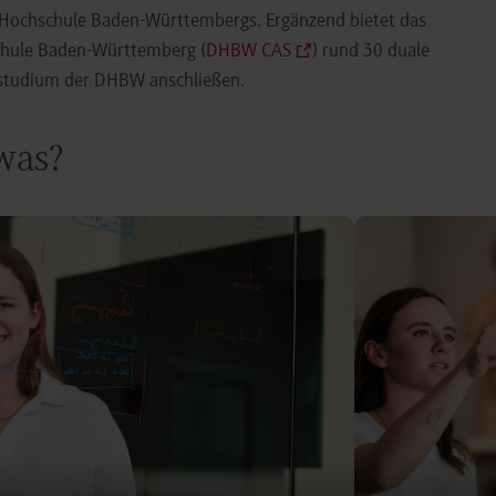
e Hochschule Baden-Württembergs. Ergänzend bietet das
chule Baden-Württemberg (
DHBW CAS
) rund 30 duale
orstudium der DHBW anschließen.
 was?