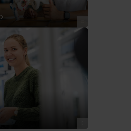
t
©
©