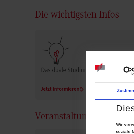
Die wichtigsten Infos
Das duale Studium im Überblick
Jetzt informieren!
Zustim
Die
Veranstaltungen
Wir verw
soziale 