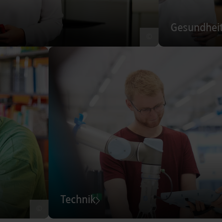
Gesundhei
©
Technik
©