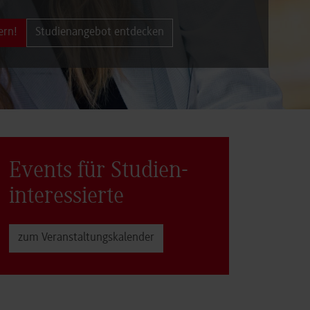
ern!
Studienangebot entdecken
Events für Studien­
interessierte
zum Veranstaltungs­kalender