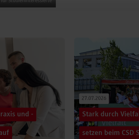
 für Studieninteressierte
27.07.2026
raxis und -
Stark durch Vielf
auf
setzen beim CSD S