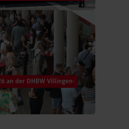
©
 säumten am Samstag die Straßen der
tten im farbenfrohen Zug: ein eigener DHBW-
26 an der DHBW Villingen-
©
d dennoch eine Verbindung schaffen, mit
 – connecting minds“ hat der DHBW-