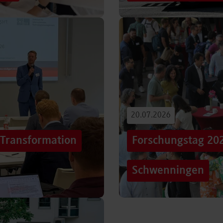
iterentwicklung
Hunderttausende Menschen
estaltung von
Stuttgarter Innenstadt. Mi
Truck, eine große…
Beitrag lesen
20.07.2026
„Transformation
Forschungstag 20
Schwenningen
er sich Technologien, Märkte
Grenzen überschreiten – un
mer schneller verändern?
dem Motto „crossing lines
Forschungstag in…