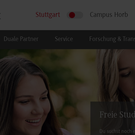
Stuttgart
Campus Horb
Duale Partner
Service
Forschung & Tran
Freie Stu
Du suchst noch e