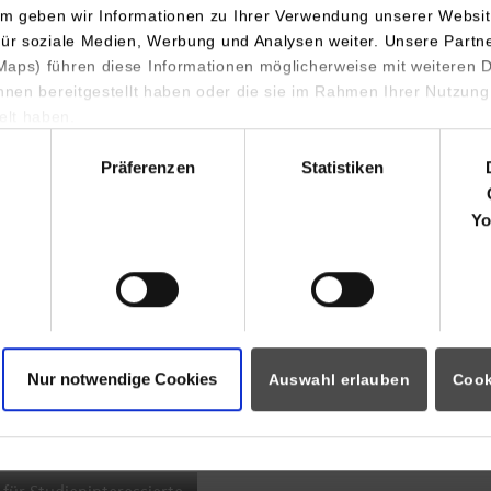
m geben wir Informationen zu Ihrer Verwendung unserer Websit
INDIS-Infoveranstaltung für
für soziale Medien, Werbung und Analysen weiter. Unsere Partn
aps) führen diese Informationen möglicherweise mit weiteren
Studierende
ihnen bereitgestellt haben oder die sie im Rahmen Ihrer Nutzung
lt haben.
hl
Präferenzen
Statistiken
07.09.2026
18:00 Uhr
Yo
Online INDIS-Infoveranstaltung für
Studierende
Nur notwendige Cookies
Auswahl erlauben
Cook
Zum Event