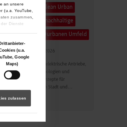
e an unsere
Technologietag: Clean Urban
er (u.a. YouTube,
 Daten zusammen,
Transportation – nachhaltige
 der Dienste
Mobilität im (sub)urbanen Umfeld
Drittanbieter-
Cookies (u.a.
16.09.2026 - 17.09.2026
uTube, Google
Maps)
Im Mittelpunkt stehen elektrische Antriebe,
moderne Batterietechnologien und
innovative Fahrzeugkonzepte für
nachhaltige Mobilität in Stadt und…
ies zulassen
Zum Event