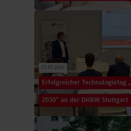
Von der Promotion in Australien über die We
evidenzbasierter Pflege bis hin zur aktiven G
Führungsaufgaben – Drei…
Beitrag lesen
27.07.2026
Erfolgreicher Technologietag 
2030“ an der DHBW Stuttgart
Wie gelingt Transformation in einer Zeit, in d
und gesellschaftliche Rahmenbedingungen im
Genau…