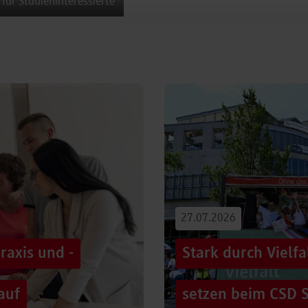
 für Studieninteressierte
27.07.2026
raxis und -
Stark durch Vielf
auf
setzen beim CSD S