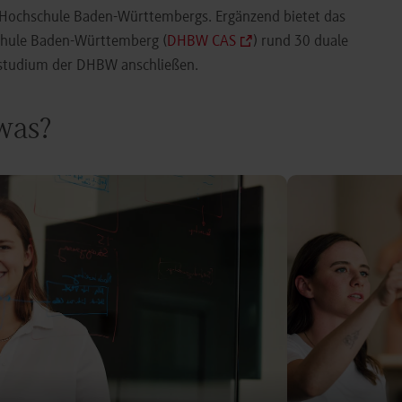
e Hochschule Baden-Württembergs. Ergänzend bietet das
chule Baden-Württemberg (
DHBW CAS
) rund 30 duale
orstudium der DHBW anschließen.
 was?