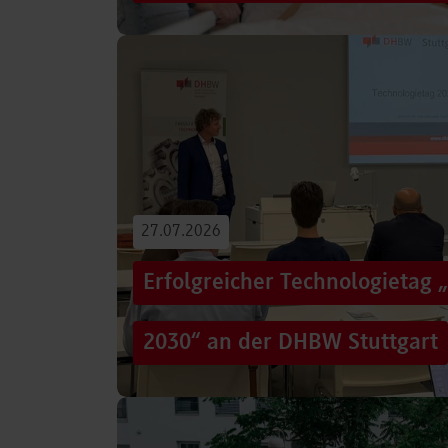
Von der Promotion in Australien über die We
evidenzbasierter Pflege bis hin zur aktiven G
Führungsaufgaben – Drei…
Beitrag lesen
27.07.2026
Erfolgreicher Technologietag 
2030“ an der DHBW Stuttgart
Wie gelingt Transformation in einer Zeit, in d
und gesellschaftliche Rahmenbedingungen im
Genau…