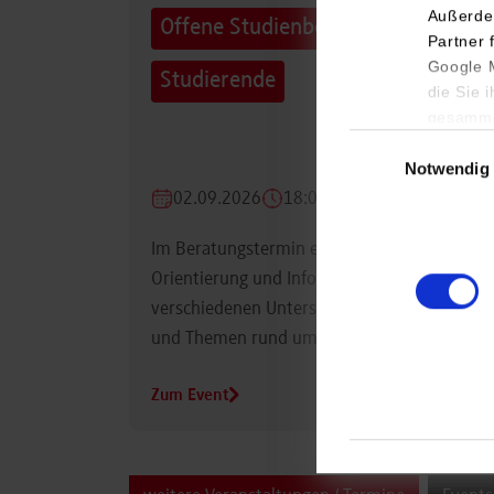
Außerde
Offene Studienberatung für
Partner 
Google M
Studierende
die Sie 
gesamme
Einwilligungsauswa
Notwendig
02.09.2026
18:00 Uhr
Im Beratungstermin erhalten Studierende
Orientierung und Informationen zu
verschiedenen Unterstützungsmöglichkeiten
und Themen rund um das Studium.
Zum Event