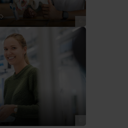
t
©
©