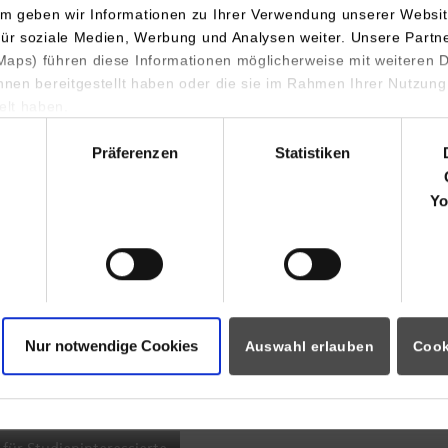
m geben wir Informationen zu Ihrer Verwendung unserer Websit
INDIS-Infoveranstaltung für
für soziale Medien, Werbung und Analysen weiter. Unsere Partn
aps) führen diese Informationen möglicherweise mit weiteren
Studierende
ihnen bereitgestellt haben oder die sie im Rahmen Ihrer Nutzung
lt haben.
hl
Präferenzen
Statistiken
07.09.2026
18:00 Uhr
Yo
Online INDIS-Infoveranstaltung für
Studierende
Nur notwendige Cookies
Auswahl erlauben
Cook
Zum Event