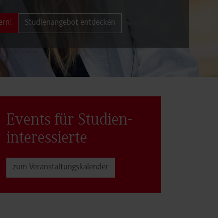
ern!
Studienangebot entdecken
Events für Studien­
interessierte
zum Veranstaltungs­kalender