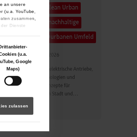
e an unsere
Technologietag: Clean Urban
er (u.a. YouTube,
 Daten zusammen,
Transportation – nachhaltige
 der Dienste
Mobilität im (sub)urbanen Umfeld
Drittanbieter-
Cookies (u.a.
16.09.2026 - 17.09.2026
uTube, Google
Maps)
Im Mittelpunkt stehen elektrische Antriebe,
moderne Batterietechnologien und
innovative Fahrzeugkonzepte für
nachhaltige Mobilität in Stadt und…
ies zulassen
Zum Event