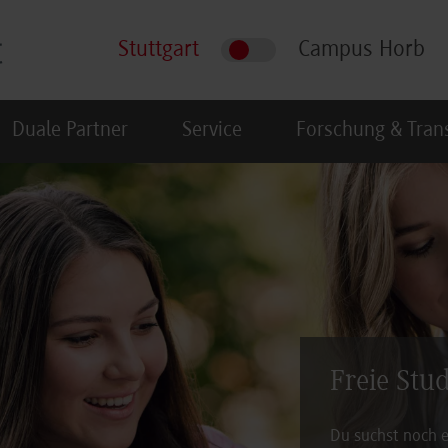
Stuttgart
Campus Horb
Duale Partner
Service
Forschung & Tran
Freie Stu
Du suchst noch e