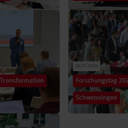
iterentwicklung
Hunderttausende Menschen
estaltung von
Stuttgarter Innenstadt. Mi
Truck, eine große…
Beitrag lesen
20.07.2026
„Transformation
Forschungstag 20
Schwenningen
er sich Technologien, Märkte
Grenzen überschreiten – un
mer schneller verändern?
dem Motto „crossing lines
Forschungstag in…