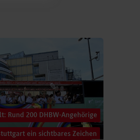
alt: Rund 200 DHBW-Angehörige
tuttgart ein sichtbares Zeichen