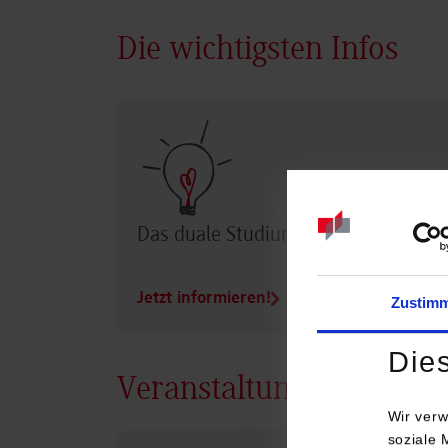
Die wichtigsten Infos
Das duale Studium im Überblick
Jetzt informieren!
Zustim
Die
Veranstaltungen
Wir verw
soziale 