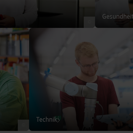
Gesundhei
©
Technik
©