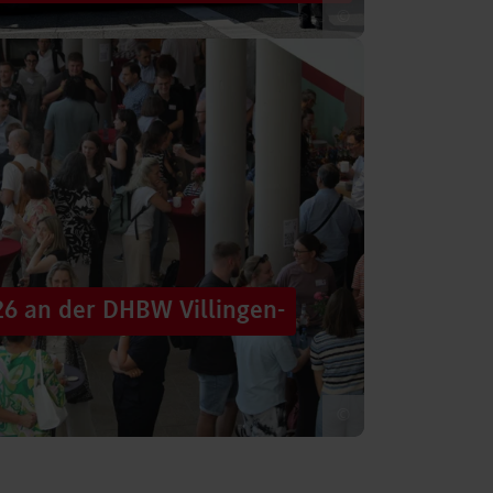
©
 säumten am Samstag die Straßen der
tten im farbenfrohen Zug: ein eigener DHBW-
26 an der DHBW Villingen-
©
d dennoch eine Verbindung schaffen, mit
 – connecting minds“ hat der DHBW-