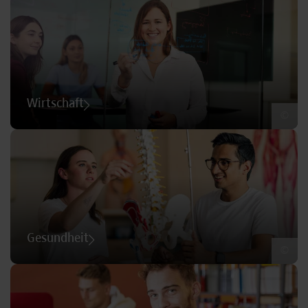
Wirtschaft
©
Gesundheit
©