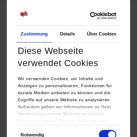
07.09.2026
18:00 Uhr
Online INDIS-Infoveranstaltung für Studierende
Zum Event
Zustimmung
Details
Über Cookies
Diese Webseite
Technologietag: Clean Urban Transportation –
verwendet Cookies
nachhaltige Mobilität im (sub)urbanen Umfeld
Wir verwenden Cookies, um Inhalte und
16.09.2026 - 17.09.2026
Anzeigen zu personalisieren, Funktionen für
soziale Medien anbieten zu können und die
Im Mittelpunkt stehen elektrische Antriebe, moderne
Zugriffe auf unsere Website zu analysieren.
Batterietechnologien und innovative Fahrzeugkonzepte für
Außerdem geben wir Informationen zu Ihrer
nachhaltige Mobilität in Stadt und…
Verwendung unserer Website an unsere
Partner für soziale Medien, Werbung und
Zum Event
Analysen weiter. Unsere Partner (u.a.
Einwilligungsauswahl
Notwendig
YouTube, Google Maps) führen diese