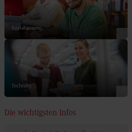
Sozialwesen
©
Technik
©
Die wichtigsten Infos