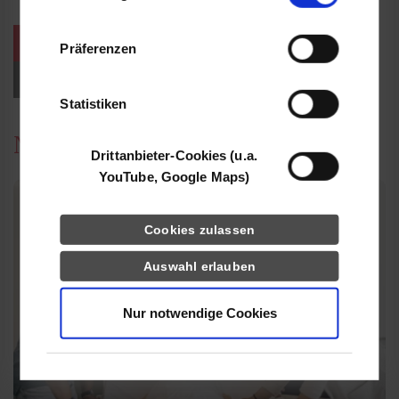
Informationen möglicherweise mit weiteren
Daten zusammen, die Sie ihnen bereitgestellt
weitere Veranstaltungen / Termine
Präferenzen
haben oder die sie im Rahmen Ihrer Nutzung
der Dienste gesammelt haben.
Events für Studieninteressierte
Statistiken
News
Drittanbieter-Cookies (u.a.
YouTube, Google Maps)
Cookies zulassen
Auswahl erlauben
Nur notwendige Cookies