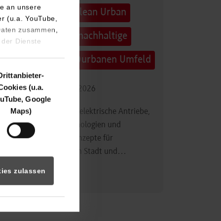
e an unsere
Technologietag: Clean Urban
er (u.a. YouTube,
 Daten zusammen,
Transportation – nachhaltige
 der Dienste
Mobilität im (sub)urbanen Umfeld
Drittanbieter-
Cookies (u.a.
16.09.2026 - 17.09.2026
uTube, Google
Maps)
Im Mittelpunkt stehen elektrische Antriebe,
moderne Batterietechnologien und
innovative Fahrzeugkonzepte für
nachhaltige Mobilität in Stadt und…
ies zulassen
Zum Event