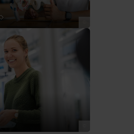
t
©
©