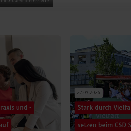
 für Studieninteressierte
27.07.2026
raxis und -
Stark durch Vielf
auf
setzen beim CSD S