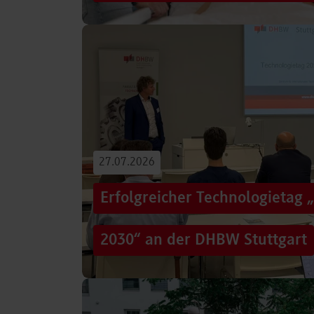
Von der Promotion in Australien über die We
evidenzbasierter Pflege bis hin zur aktiven G
Führungsaufgaben – Drei…
Beitrag lesen
27.07.2026
Erfolgreicher Technologietag 
2030“ an der DHBW Stuttgart
Wie gelingt Transformation in einer Zeit, in d
und gesellschaftliche Rahmenbedingungen im
Genau…