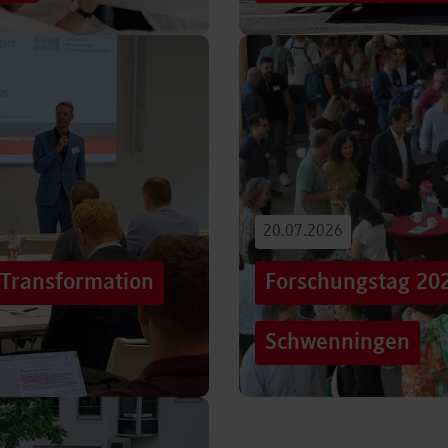
iterentwicklung
Hunderttausende Menschen
estaltung von
Stuttgarter Innenstadt. Mi
Truck, eine große…
Beitrag lesen
20.07.2026
„Transformation
Forschungstag 20
Schwenningen
er sich Technologien, Märkte
Grenzen überschreiten – un
mer schneller verändern?
dem Motto „crossing lines
Forschungstag in…