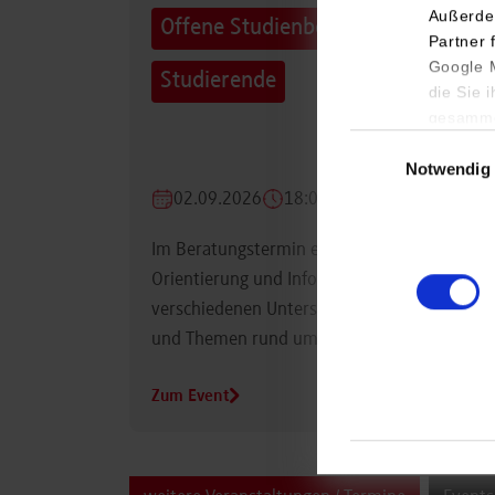
Außerde
Offene Studienberatung für
Partner 
Google M
Studierende
die Sie 
gesamme
Einwilligungsauswa
Notwendig
02.09.2026
18:00 Uhr
Im Beratungstermin erhalten Studierende
Orientierung und Informationen zu
verschiedenen Unterstützungsmöglichkeiten
und Themen rund um das Studium.
Zum Event