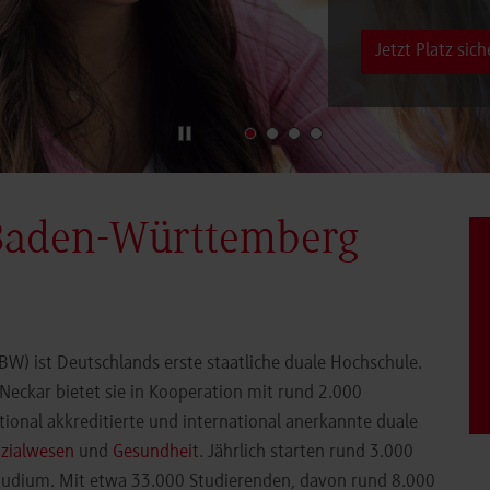
Jetzt Platz sich
News und Bilde
Baden-Württemberg
) ist Deutschlands erste staatliche duale Hochschule.
eckar bietet sie in Kooperation mit rund 2.000
ional akkreditierte und international anerkannte duale
zialwesen
und
Gesundheit
. Jährlich starten rund 3.000
Studium. Mit etwa 33.000 Studierenden, davon rund 8.000