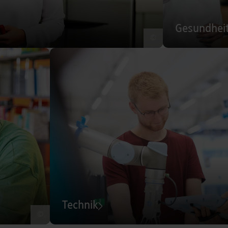
Gesundhei
©
Technik
©