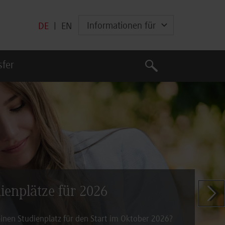
Informationen für
DE
|
EN
Suche
sfer
Suche
h Vielfalt:
dienplätze für 2026
Zeige n
ngehörige setzen beim CSD Stuttgart ein
inen Studienplatz für den Start im Oktober 2026?
en