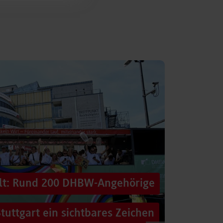
alt: Rund 200 DHBW-Angehörige
tuttgart ein sichtbares Zeichen