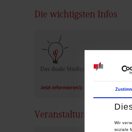
Die wichtigsten Infos
Das duale Studium im Überblick
Jetzt informieren!
Zustim
Die
Veranstaltungen
Wir verw
soziale 