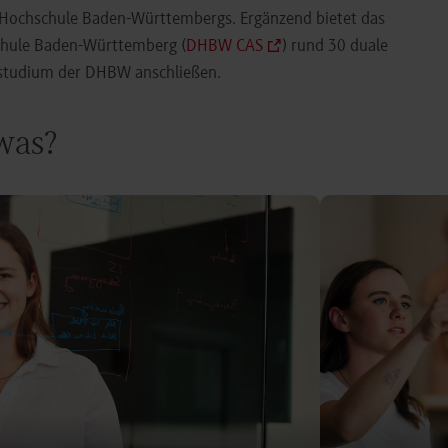
e Hochschule Baden-Württembergs. Ergänzend bietet das
chule Baden-Württemberg (
DHBW CAS
) rund 30 duale
orstudium der DHBW anschließen.
 was?