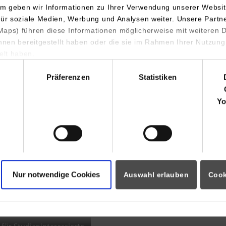
m geben wir Informationen zu Ihrer Verwendung unserer Websit
INDIS-Infoveranstaltung für
für soziale Medien, Werbung und Analysen weiter. Unsere Partn
aps) führen diese Informationen möglicherweise mit weiteren
Studierende
ihnen bereitgestellt haben oder die sie im Rahmen Ihrer Nutzung
lt haben.
hl
Präferenzen
Statistiken
07.09.2026
18:00 Uhr
Yo
Online INDIS-Infoveranstaltung für
Studierende
Nur notwendige Cookies
Auswahl erlauben
Cook
Zum Event