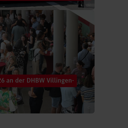
©
 säumten am Samstag die Straßen der
tten im farbenfrohen Zug: ein eigener DHBW-
26 an der DHBW Villingen-
©
d dennoch eine Verbindung schaffen, mit
 – connecting minds“ hat der DHBW-