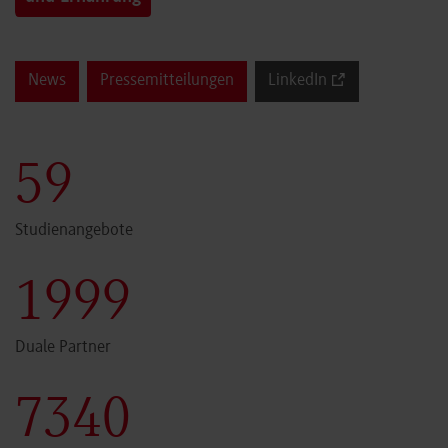
News
Pressemitteilungen
LinkedIn
60
Studienangebote
2000
Duale Partner
7341