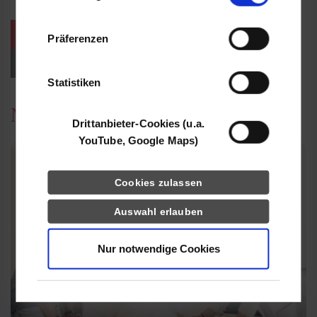
Informationen möglicherweise mit weiteren
Daten zusammen, die Sie ihnen bereitgestellt
weitere Veranstaltungen / Termine
Präferenzen
haben oder die sie im Rahmen Ihrer Nutzung
der Dienste gesammelt haben.
Events für Studieninteressierte
Statistiken
News
Drittanbieter-Cookies (u.a.
YouTube, Google Maps)
Cookies zulassen
Auswahl erlauben
Nur notwendige Cookies