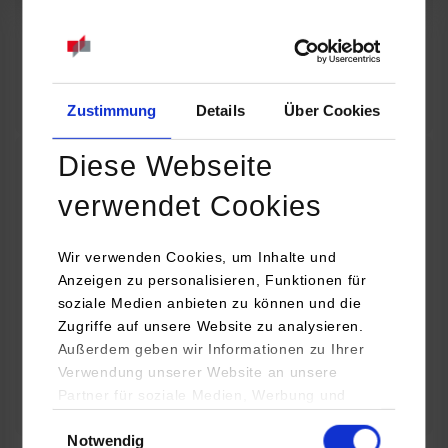
07.09.2026
18:00 Uhr
Online INDIS-Infoveranstaltung für Studierende
Zum Event
Zustimmung
Details
Über Cookies
Diese Webseite
Technologietag: Clean Urban Transportation –
verwendet Cookies
nachhaltige Mobilität im (sub)urbanen Umfeld
Wir verwenden Cookies, um Inhalte und
16.09.2026 - 17.09.2026
Anzeigen zu personalisieren, Funktionen für
soziale Medien anbieten zu können und die
Im Mittelpunkt stehen elektrische Antriebe, moderne
Zugriffe auf unsere Website zu analysieren.
Batterietechnologien und innovative Fahrzeugkonzepte für
Außerdem geben wir Informationen zu Ihrer
nachhaltige Mobilität in Stadt und…
Verwendung unserer Website an unsere
Partner für soziale Medien, Werbung und
Zum Event
Analysen weiter. Unsere Partner (u.a.
Einwilligungsauswahl
Notwendig
YouTube, Google Maps) führen diese