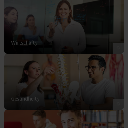
Wirtschaft
©
Gesundheit
©