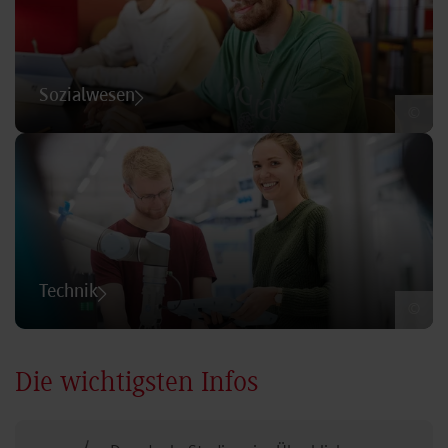
Sozialwesen
©
Technik
©
Die wichtigsten Infos