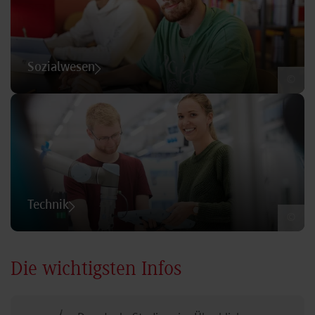
Sozialwesen
©
Technik
©
Die wichtigsten Infos