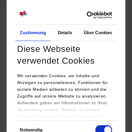
07.09.2026
18:00 Uhr
Online INDIS-Infoveranstaltung für Studierende
Zum Event
Zustimmung
Details
Über Cookies
Diese Webseite
Technologietag: Clean Urban Transportation –
verwendet Cookies
nachhaltige Mobilität im (sub)urbanen Umfeld
Wir verwenden Cookies, um Inhalte und
16.09.2026 - 17.09.2026
Anzeigen zu personalisieren, Funktionen für
soziale Medien anbieten zu können und die
Im Mittelpunkt stehen elektrische Antriebe, moderne
Zugriffe auf unsere Website zu analysieren.
Batterietechnologien und innovative Fahrzeugkonzepte für
Außerdem geben wir Informationen zu Ihrer
nachhaltige Mobilität in Stadt und…
Verwendung unserer Website an unsere
Partner für soziale Medien, Werbung und
Zum Event
Analysen weiter. Unsere Partner (u.a.
Einwilligungsauswahl
Notwendig
YouTube, Google Maps) führen diese