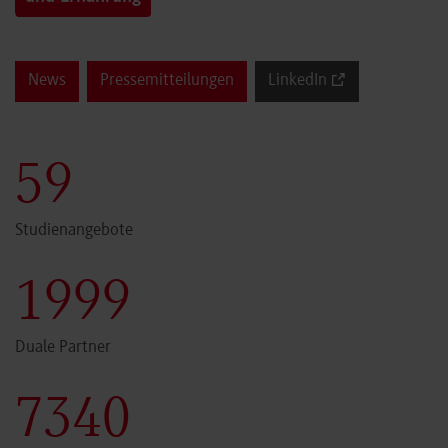
News
Pressemitteilungen
LinkedIn
60
Studienangebote
2000
Duale Partner
7341