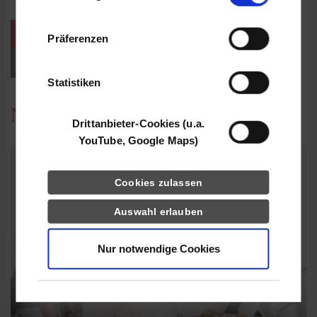
Informationen möglicherweise mit weiteren
Daten zusammen, die Sie ihnen bereitgestellt
weitere Veranstaltungen / Termine
Präferenzen
haben oder die sie im Rahmen Ihrer Nutzung
der Dienste gesammelt haben.
Events für Studieninteressierte
Statistiken
News
Drittanbieter-Cookies (u.a.
YouTube, Google Maps)
Cookies zulassen
Auswahl erlauben
Nur notwendige Cookies