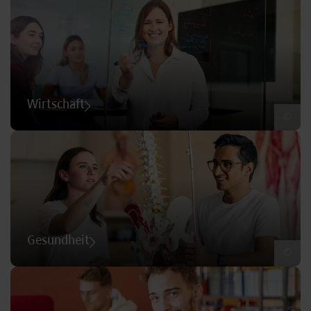
Wirtschaft
©
Gesundheit
©