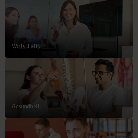
Wirtschaft
©
Gesundheit
©