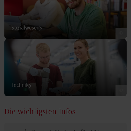
Sozialwesen
©
Technik
©
Die wichtigsten Infos