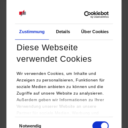
07.09.2026
18:00 Uhr
Online INDIS-Infoveranstaltung für Studierende
Zum Event
Zustimmung
Details
Über Cookies
Diese Webseite
Technologietag: Clean Urban Transportation –
verwendet Cookies
nachhaltige Mobilität im (sub)urbanen Umfeld
Wir verwenden Cookies, um Inhalte und
16.09.2026 - 17.09.2026
Anzeigen zu personalisieren, Funktionen für
soziale Medien anbieten zu können und die
Im Mittelpunkt stehen elektrische Antriebe, moderne
Zugriffe auf unsere Website zu analysieren.
Batterietechnologien und innovative Fahrzeugkonzepte für
Außerdem geben wir Informationen zu Ihrer
nachhaltige Mobilität in Stadt und…
Verwendung unserer Website an unsere
Partner für soziale Medien, Werbung und
Zum Event
Analysen weiter. Unsere Partner (u.a.
Einwilligungsauswahl
Notwendig
YouTube, Google Maps) führen diese