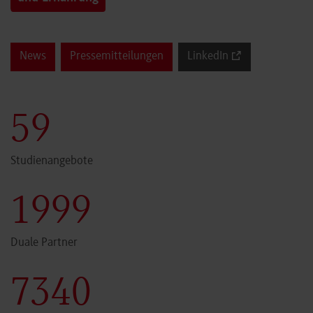
News
Pressemitteilungen
LinkedIn
60
Studienangebote
2000
Duale Partner
7341