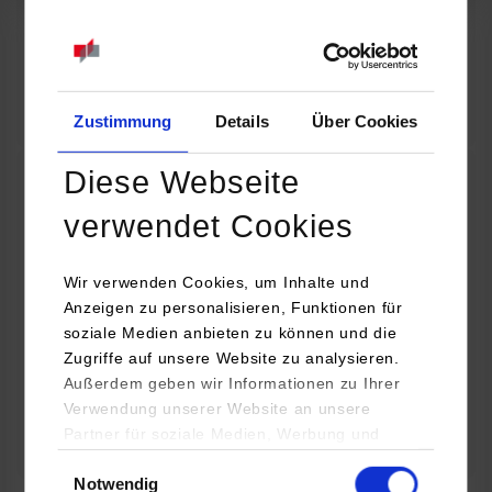
07.09.2026
18:00 Uhr
Online INDIS-Infoveranstaltung für Studierende
Zum Event
Zustimmung
Details
Über Cookies
Diese Webseite
Technologietag: Clean Urban Transportation –
verwendet Cookies
nachhaltige Mobilität im (sub)urbanen Umfeld
Wir verwenden Cookies, um Inhalte und
16.09.2026 - 17.09.2026
Anzeigen zu personalisieren, Funktionen für
soziale Medien anbieten zu können und die
Im Mittelpunkt stehen elektrische Antriebe, moderne
Zugriffe auf unsere Website zu analysieren.
Batterietechnologien und innovative Fahrzeugkonzepte für
Außerdem geben wir Informationen zu Ihrer
nachhaltige Mobilität in Stadt und…
Verwendung unserer Website an unsere
Partner für soziale Medien, Werbung und
Zum Event
Analysen weiter. Unsere Partner (u.a.
Einwilligungsauswahl
Notwendig
YouTube, Google Maps) führen diese