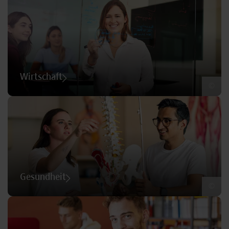
Wirtschaft
©
Gesundheit
©