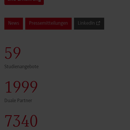
News
Pressemitteilungen
LinkedIn
60
Studienangebote
2000
Duale Partner
7341